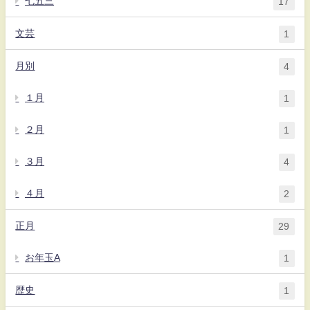
七五三
17
文芸
1
月別
4
１月
1
２月
1
３月
4
４月
2
正月
29
お年玉A
1
歴史
1