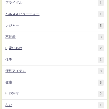
ブライダル
1
ヘルス＆ビューティー
1
レジャー
5
不動産
3
家いちば
2
仕事
1
便利アイテム
8
健康
5
花粉症
2
占い
1