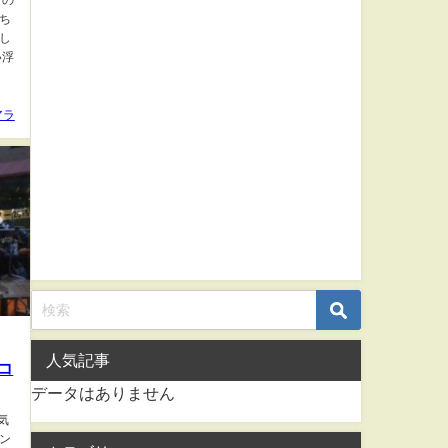
この
ち
し
い浮
アラ
人気記事
コ
データはありません
気
ン