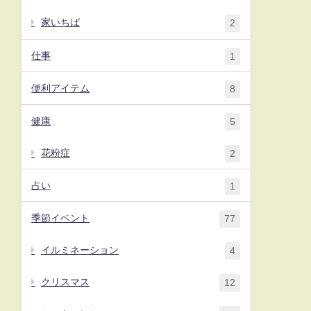
家いちば
2
仕事
1
便利アイテム
8
健康
5
花粉症
2
占い
1
季節イベント
77
イルミネーション
4
クリスマス
12