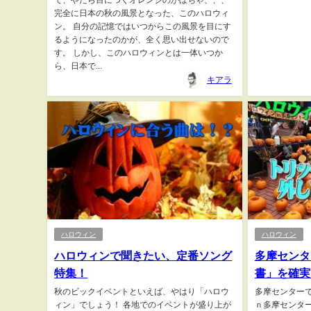
て、やたら目につくオレンジのかぼちゃ、、、
完全に日本の秋の風景となった、このハロウィ
ン。 自分の記憶ではいつからこの風景を目にす
るようになったのかが、全く思い出せないので
す。 しかし、このハロウィンとは一体いつか
ら、日本で...
キアラ
ハロウィン
ハロウィン
ハロウィンで聞きたい、定番ソング
多摩センタ
特集！
書」を確実
秋のビックイベントといえば、やはり「ハロウ
多摩センター
ィン」でしょう！ 各地でのイベントが盛り上が
ｎ多摩センタ