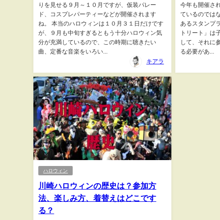
りを見せる９月～１０月ですが、仮装パレー
今年も開催され
ド、コスプレパーティーなどが開催されます
ているのではな
ね。 本当のハロウィンは１０月３１日だけです
あるスタンプ
が、９月も中旬すぎるともう十分ハロウィン気
トリート」は子
分が充満しているので、この時期に聴きたい
して、それに
曲、定番な音楽をいろい...
る必要があ...
キアラ
ハロウィン
川崎ハロウィンの歴史は？参加方
法、楽しみ方、着替えはどこです
る？