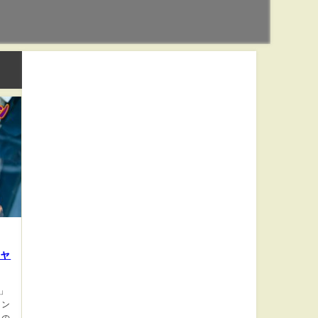
ャ
」
ィン