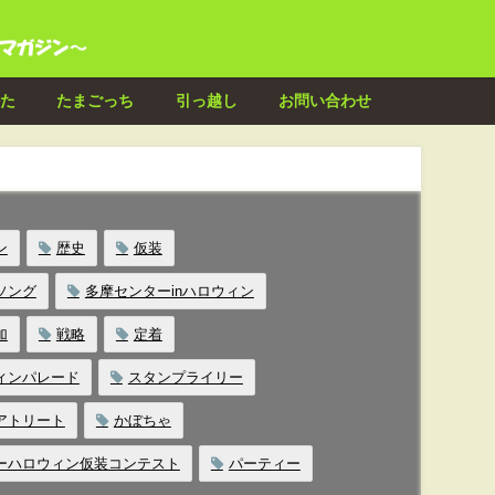
た
たまごっち
引っ越し
お問い合わせ
ン
歴史
仮装
ソング
多摩センターinハロウィン
加
戦略
定着
ィンパレード
スタンプライリー
アトリート
かぼちゃ
ーハロウィン仮装コンテスト
パーティー