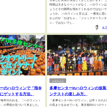
を楽しむ習慣が浸透してきたと思います。 
時期は大きなイベントがなく、ハロウィンは
ょうどその隙間を埋めてくれるのではないで
ょうか。 ハロウィンと言えば、一番先に思
かぶのが「かぼちゃ」「ジャックオーランタ
ン」ではないでし...
キ
ハロウィン
ーのハロウィンで「指令
多摩センターinハロウィンの仮装
にゲットする方法。
ンテストの楽しみ方。
で毎年行われる、「ハロウィンｉ
「多摩センターinハロウィン」は年々その人
ー」の季節が近づいて来ました。
の高まりをみせている、東京都内のハロウィ