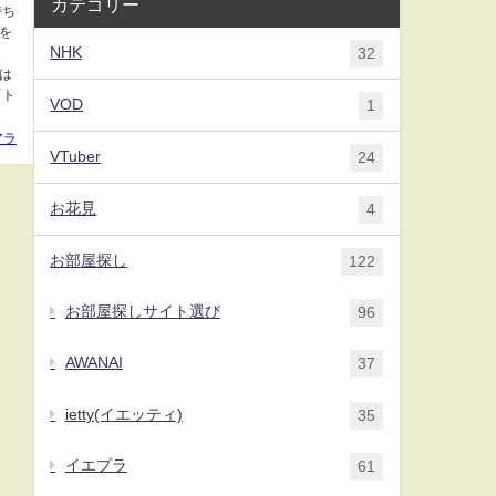
カテゴリー
持ち
を
NHK
32
は
「ト
VOD
1
アラ
VTuber
24
お花見
4
お部屋探し
122
お部屋探しサイト選び
96
AWANAI
37
ietty(イエッティ)
35
イエプラ
61