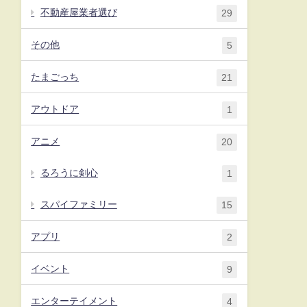
不動産屋業者選び
29
その他
5
たまごっち
21
アウトドア
1
アニメ
20
るろうに剣心
1
スパイファミリー
15
アプリ
2
イベント
9
エンターテイメント
4