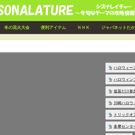
冬の花火大会
便利アイテム
ＮＨＫ
ジャパネットたか
ハロウィー
ハロウィン
仮装だけ参
川崎ハロウ
トリックオ
多摩センタ