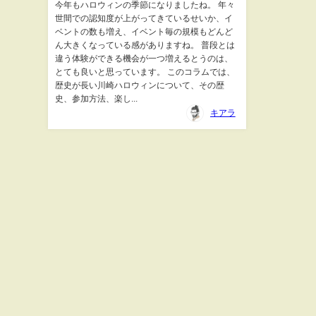
今年もハロウィンの季節になりましたね。 年々
世間での認知度が上がってきているせいか、イ
ベントの数も増え、イベント毎の規模もどんど
ん大きくなっている感がありますね。 普段とは
違う体験ができる機会が一つ増えるとうのは、
とても良いと思っています。 このコラムでは、
歴史が長い川崎ハロウィンについて、その歴
史、参加方法、楽し...
キアラ