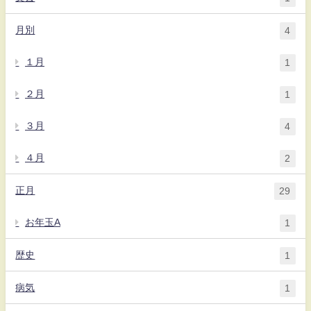
月別
4
１月
1
２月
1
３月
4
４月
2
正月
29
お年玉A
1
歴史
1
病気
1