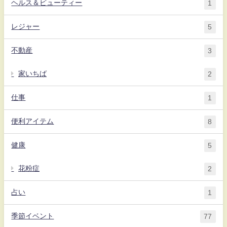
ヘルス＆ビューティー
1
レジャー
5
不動産
3
家いちば
2
仕事
1
便利アイテム
8
健康
5
花粉症
2
占い
1
季節イベント
77