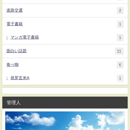
道路交通
2
電子書籍
1
マンガ電子書籍
1
面白い話題
11
食べ物
6
発芽玄米A
1
管理人