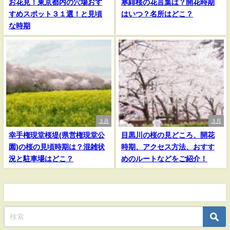
お花見！東京都内の穴場おす
寒緋桜の花言葉は？開花時期
すめスポット３１選！と見頃
はいつ？名所はどこ？
な時期
３月
３月
幸手権現堂桜堤(県営権現堂公
目黒川の桜の見どころ、開花
園)の桜の見頃時期は？混雑状
時期、アクセス方法、おすす
況と駐車場はどこ？
めのルートなどをご紹介！