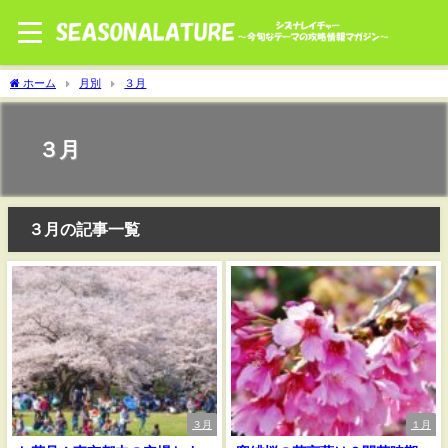
ホーム
月別
３月
３月
３月の記事一覧
３月
１月