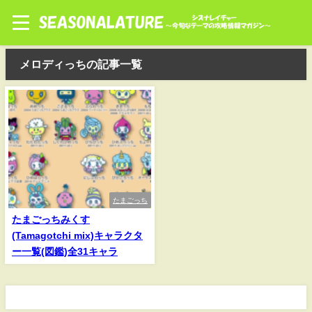
メロディっちの記事一覧
たまごっち
たまごっちみくす
(Tamagotchi mix)キャラクタ
ー一覧(図鑑)全31キャラ