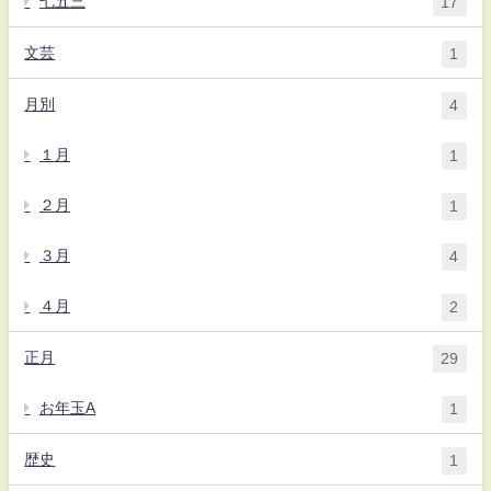
七五三
17
文芸
1
月別
4
１月
1
２月
1
３月
4
４月
2
正月
29
お年玉A
1
歴史
1