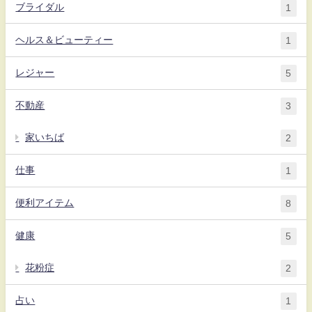
ブライダル
1
ヘルス＆ビューティー
1
レジャー
5
不動産
3
家いちば
2
仕事
1
便利アイテム
8
健康
5
花粉症
2
占い
1