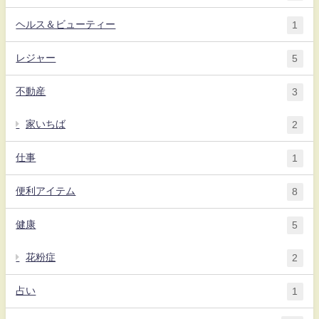
ヘルス＆ビューティー
1
レジャー
5
不動産
3
家いちば
2
仕事
1
便利アイテム
8
健康
5
花粉症
2
占い
1