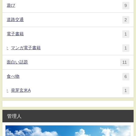
遊び
9
道路交通
2
電子書籍
1
マンガ電子書籍
1
面白い話題
11
食べ物
6
発芽玄米A
1
管理人