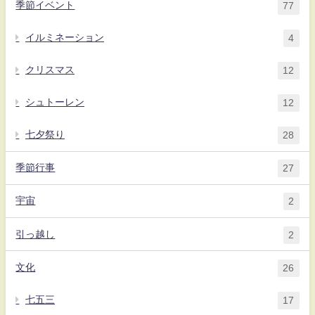
季節イベント
77
イルミネーション
4
クリスマス
12
シュトーレン
12
七夕祭り
28
季節行事
27
宇宙
2
引っ越し
2
文化
26
七五三
17