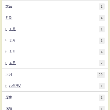
文芸
1
月別
4
１月
1
２月
1
３月
4
４月
2
正月
29
お年玉A
1
歴史
1
病気
1