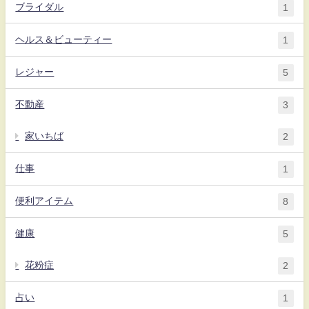
ブライダル
1
ヘルス＆ビューティー
1
レジャー
5
不動産
3
家いちば
2
仕事
1
便利アイテム
8
健康
5
花粉症
2
占い
1