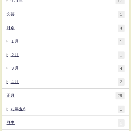
七五三
17
文芸
1
月別
4
１月
1
２月
1
３月
4
４月
2
正月
29
お年玉A
1
歴史
1