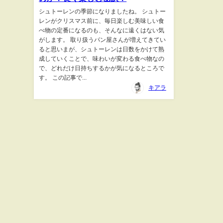
シュトーレンの季節になりましたね。 シュトー
レンがクリスマス前に、毎日楽しむ美味しい食
べ物の定番になるのも、そんなに遠くはない気
がします。 取り扱うパン屋さんが増えてきてい
ると思いまが、シュトーレンは日数をかけて熟
成していくことで、味わいが変わる食べ物なの
で、どれだけ日持ちするかが気になるところで
す。 この記事で...
キアラ