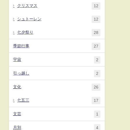
クリスマス
12
シュトーレン
12
七夕祭り
28
季節行事
27
宇宙
2
引っ越し
2
文化
26
七五三
17
文芸
1
月別
4