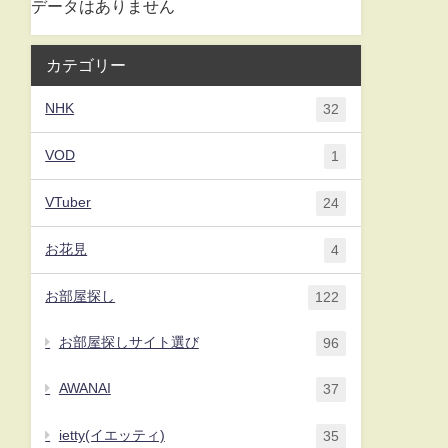
データはありません
カテゴリー
NHK
32
VOD
1
VTuber
24
お花見
4
お部屋探し
122
お部屋探しサイト選び
96
AWANAI
37
ietty(イエッティ)
35