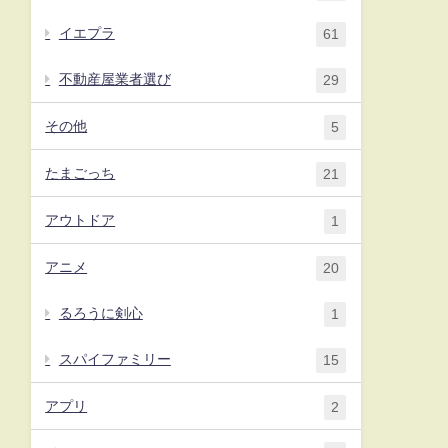
イエプラ
61
不動産屋業者選び
29
その他
5
たまごっち
21
アウトドア
1
アニメ
20
るろうに剣心
1
スパイファミリー
15
アプリ
2