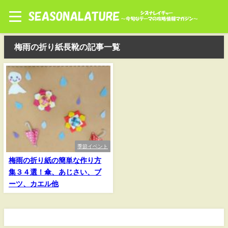
梅雨の折り紙長靴の記事一覧
季節イベント
梅雨の折り紙の簡単な作り方
集３４選！傘、あじさい、ブ
ーツ、カエル他