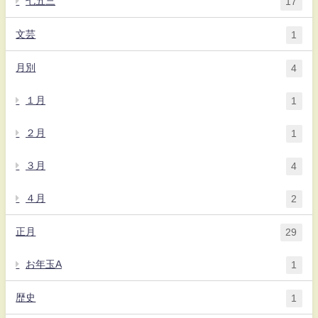
七五三
17
文芸
1
月別
4
１月
1
２月
1
３月
4
４月
2
正月
29
お年玉A
1
歴史
1