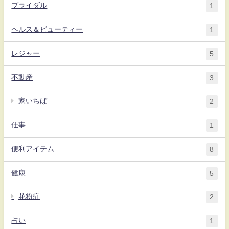
ブライダル
1
ヘルス＆ビューティー
1
レジャー
5
不動産
3
家いちば
2
仕事
1
便利アイテム
8
健康
5
花粉症
2
占い
1