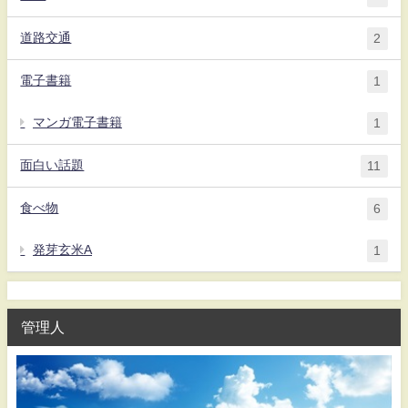
道路交通
2
電子書籍
1
マンガ電子書籍
1
面白い話題
11
食べ物
6
発芽玄米A
1
管理人