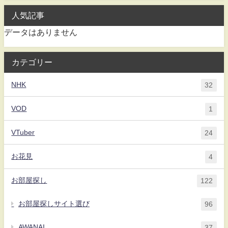
人気記事
データはありません
カテゴリー
NHK
32
VOD
1
VTuber
24
お花見
4
お部屋探し
122
お部屋探しサイト選び
96
AWANAI
37