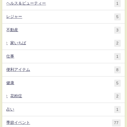
ヘルス＆ビューティー
1
レジャー
5
不動産
3
家いちば
2
仕事
1
便利アイテム
8
健康
5
花粉症
2
占い
1
季節イベント
77