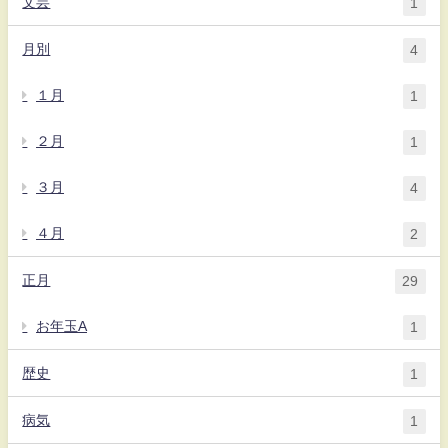
文芸
1
月別
4
１月
1
２月
1
３月
4
４月
2
正月
29
お年玉A
1
歴史
1
病気
1