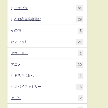
イエプラ
61
不動産屋業者選び
29
その他
5
たまごっち
21
アウトドア
1
アニメ
20
るろうに剣心
1
スパイファミリー
15
アプリ
2