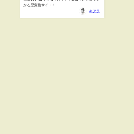
かる歴変換サイト！...
キアラ