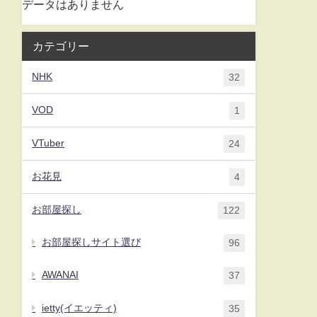
データはありません
カテゴリー
NHK
32
VOD
1
VTuber
24
お花見
4
お部屋探し
122
お部屋探しサイト選び
96
AWANAI
37
ietty(イエッティ)
35