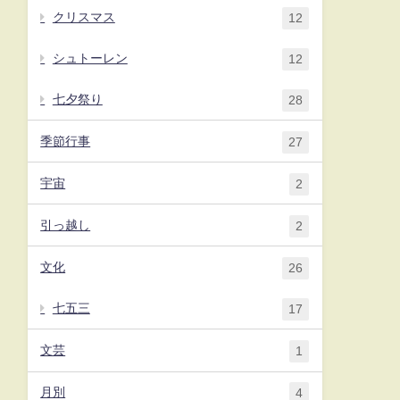
クリスマス
12
シュトーレン
12
七夕祭り
28
季節行事
27
宇宙
2
引っ越し
2
文化
26
七五三
17
文芸
1
月別
4