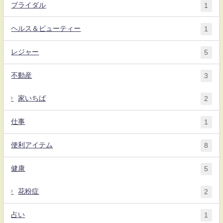
ブライダル
1
ヘルス＆ビューティー
1
レジャー
5
不動産
3
家いちば
2
仕事
1
便利アイテム
8
健康
5
花粉症
2
占い
1