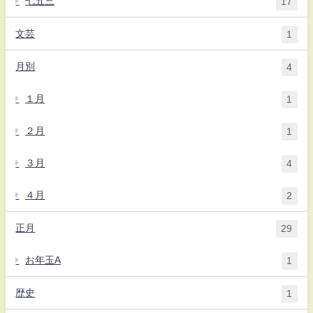
七五三
17
文芸
1
月別
4
１月
1
２月
1
３月
4
４月
2
正月
29
お年玉A
1
歴史
1