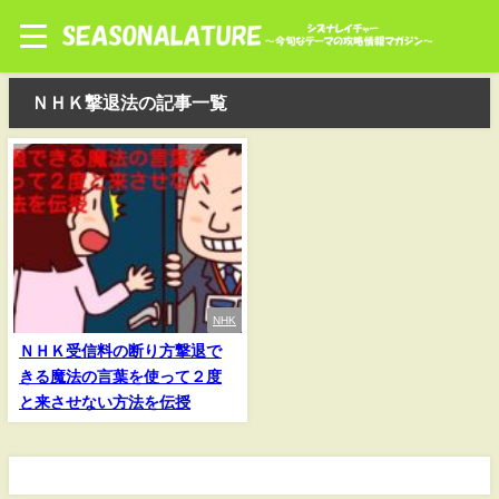
ＮＨＫ撃退法の記事一覧
NHK
ＮＨＫ受信料の断り方撃退で
きる魔法の言葉を使って２度
と来させない方法を伝授