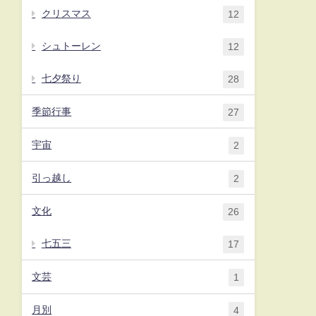
クリスマス
12
シュトーレン
12
七夕祭り
28
季節行事
27
宇宙
2
引っ越し
2
文化
26
七五三
17
文芸
1
月別
4