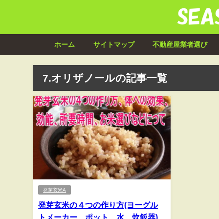
ホーム
サイトマップ
不動産屋業者選び
7.オリザノールの記事一覧
発芽玄米A
発芽玄米の４つの作り方(ヨーグル
トメーカー、ポット、水、炊飯器)