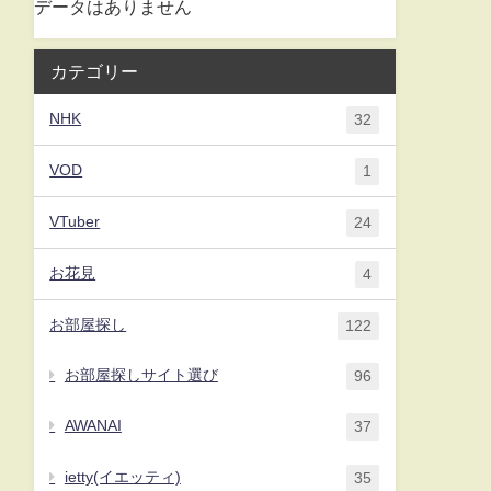
データはありません
カテゴリー
NHK
32
VOD
1
VTuber
24
お花見
4
お部屋探し
122
お部屋探しサイト選び
96
AWANAI
37
ietty(イエッティ)
35