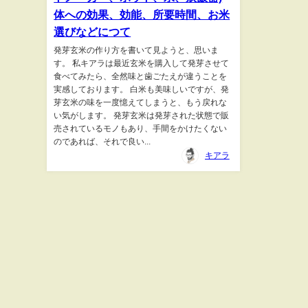
体への効果、効能、所要時間、お米
選びなどにつて
発芽玄米の作り方を書いて見ようと、思いま
す。 私キアラは最近玄米を購入して発芽させて
食べてみたら、全然味と歯ごたえが違うことを
実感しております。 白米も美味しいですが、発
芽玄米の味を一度憶えてしまうと、もう戻れな
い気がします。 発芽玄米は発芽された状態で販
売されているモノもあり、手間をかけたくない
のであれば、それで良い...
キアラ