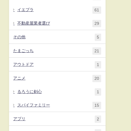
イエプラ
61
不動産屋業者選び
29
その他
5
たまごっち
21
アウトドア
1
アニメ
20
るろうに剣心
1
スパイファミリー
15
アプリ
2