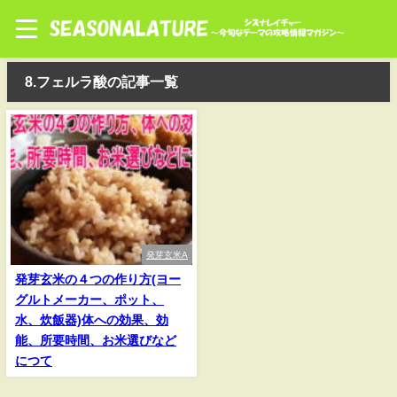
8.フェルラ酸の記事一覧
発芽玄米A
発芽玄米の４つの作り方(ヨー
グルトメーカー、ポット、
水、炊飯器)体への効果、効
能、所要時間、お米選びなど
につて