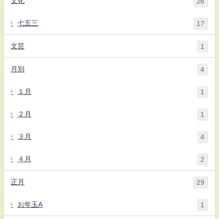
文化
26
七五三
17
文芸
1
月別
4
１月
1
２月
1
３月
4
４月
2
正月
29
お年玉A
1