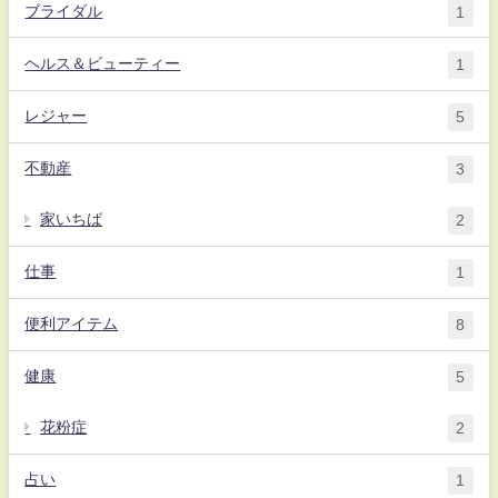
ブライダル
1
ヘルス＆ビューティー
1
レジャー
5
不動産
3
家いちば
2
仕事
1
便利アイテム
8
健康
5
花粉症
2
占い
1