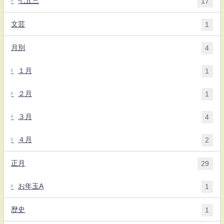
七五三
17
文芸
1
月別
4
１月
1
２月
1
３月
4
４月
2
正月
29
お年玉A
1
歴史
1