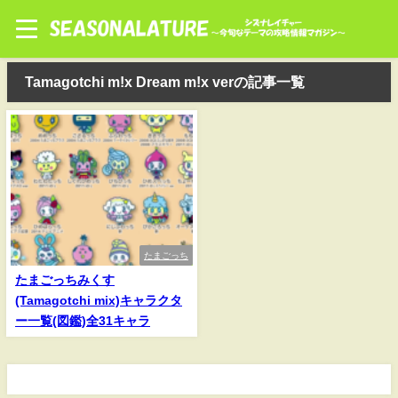
Tamagotchi m!x Dream m!x verの記事一覧
たまごっち
たまごっちみくす
(Tamagotchi mix)キャラクタ
ー一覧(図鑑)全31キャラ