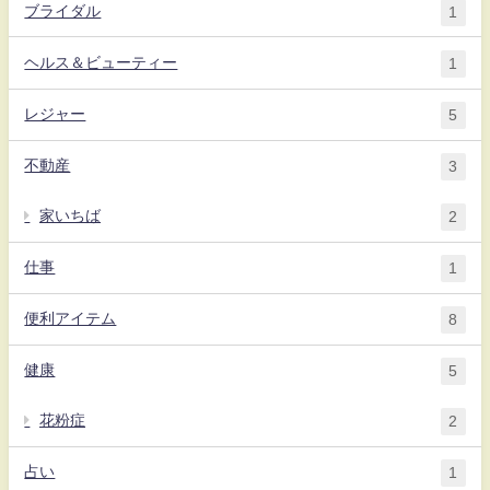
ブライダル
1
ヘルス＆ビューティー
1
レジャー
5
不動産
3
家いちば
2
仕事
1
便利アイテム
8
健康
5
花粉症
2
占い
1