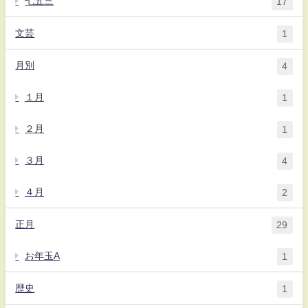
七五三
17
文芸
1
月別
4
１月
1
２月
1
３月
4
４月
2
正月
29
お年玉A
1
歴史
1