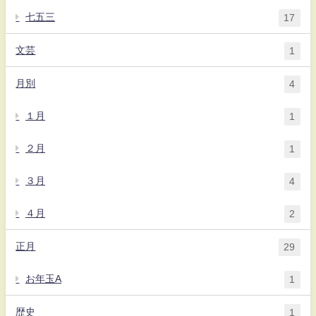
七五三
17
文芸
1
月別
4
１月
1
２月
1
３月
4
４月
2
正月
29
お年玉A
1
歴史
1