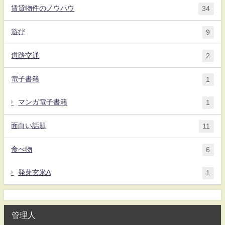
賃貸物件のノウハウ
34
遊び
9
道路交通
2
電子書籍
1
マンガ電子書籍
1
面白い話題
11
食べ物
6
発芽玄米A
1
管理人