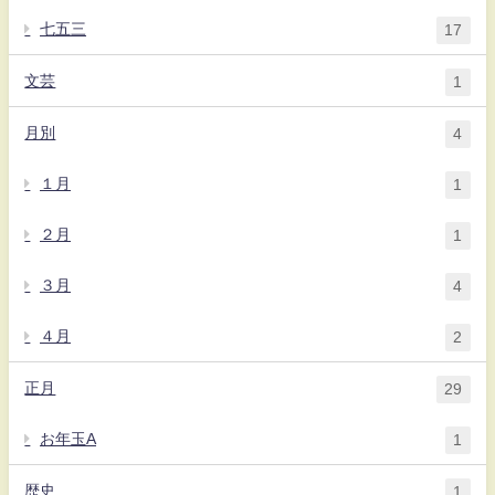
七五三
17
文芸
1
月別
4
１月
1
２月
1
３月
4
４月
2
正月
29
お年玉A
1
歴史
1