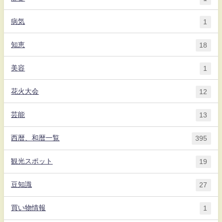
病気
1
知恵
18
美容
1
花火大会
12
芸能
13
西暦、和暦一覧
395
観光スポット
19
豆知識
27
買い物情報
1