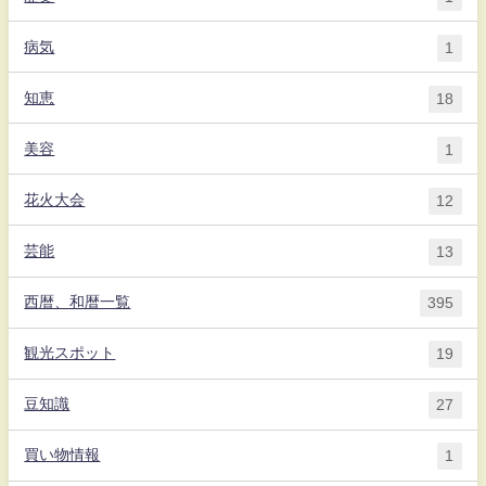
病気
1
知恵
18
美容
1
花火大会
12
芸能
13
西暦、和暦一覧
395
観光スポット
19
豆知識
27
買い物情報
1