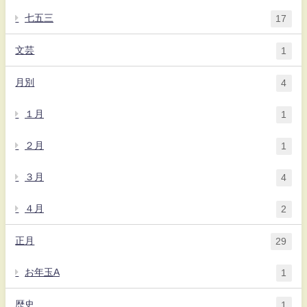
七五三
17
文芸
1
月別
4
１月
1
２月
1
３月
4
４月
2
正月
29
お年玉A
1
歴史
1