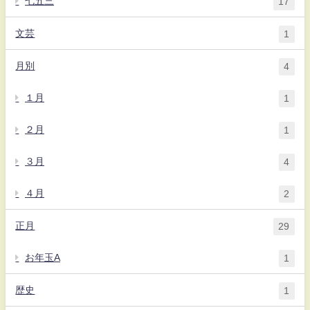
七五三
17
文芸
1
月別
4
１月
1
２月
1
３月
4
４月
2
正月
29
お年玉A
1
歴史
1