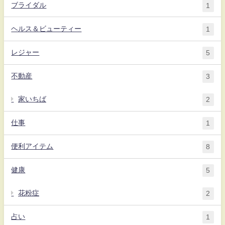
ブライダル
1
ヘルス＆ビューティー
1
レジャー
5
不動産
3
家いちば
2
仕事
1
便利アイテム
8
健康
5
花粉症
2
占い
1