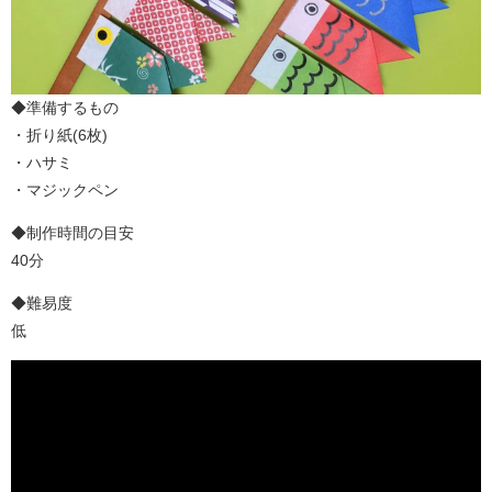
◆準備するもの
・折り紙(6枚)
・ハサミ
・マジックペン
◆制作時間の目安
40分
◆難易度
低