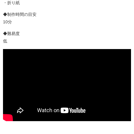
・折り紙
◆制作時間の目安
10分
◆難易度
低