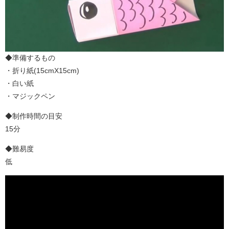
◆準備するもの
・折り紙(15cmX15cm)
・白い紙
・マジックペン
◆制作時間の目安
15分
◆難易度
低