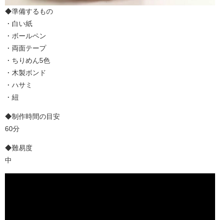
◆準備するもの
・白い紙
・ボールペン
・両面テープ
・ちりめん5色
・木製ボンド
・ハサミ
・紐
◆制作時間の目安
60分
◆難易度
中