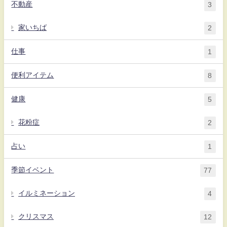
不動産
3
家いちば
2
仕事
1
便利アイテム
8
健康
5
花粉症
2
占い
1
季節イベント
77
イルミネーション
4
クリスマス
12