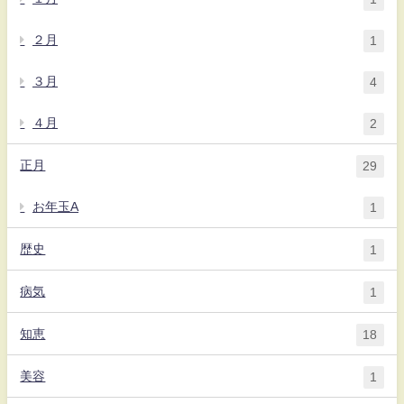
２月
1
３月
4
４月
2
正月
29
お年玉A
1
歴史
1
病気
1
知恵
18
美容
1