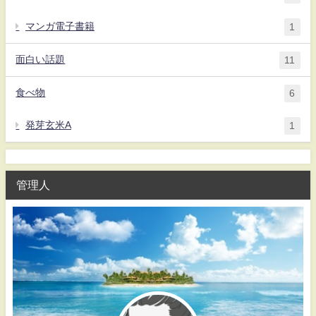
マンガ電子書籍
1
面白い話題
11
食べ物
6
発芽玄米A
1
管理人