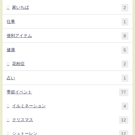
家いちば
2
仕事
1
便利アイテム
8
健康
5
花粉症
2
占い
1
季節イベント
77
イルミネーション
4
クリスマス
12
シュトーレン
12