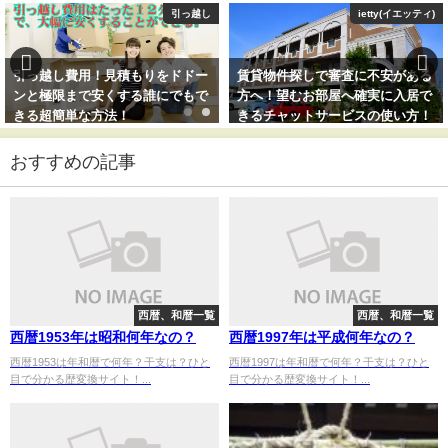
引っ越し
ietty(イエッティ)
引っ越し費用！見積もりをドドー
賃貸物件探しで審査に不安がある
ンと極限まで安くする誰にでもで
方へ！望むお部屋へ確実に入居で
きる超簡単な方法！
きるチャットサービスの使い方！
おすすめの記事
西暦、和暦一覧
西暦、和暦一覧
西暦1953年は昭和何年なの？
西暦1997年は平成何年なの？
西暦1953は年和暦で何年？干支は？ひと
西暦1997は年和暦で何年？干支は？ひと
目で分かる歴変換サイト！...
目で分かる歴変換サイト！...