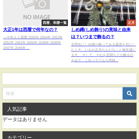
西暦、和暦一覧
正月
大正1年は西暦で何年なの？
しめ縄(しめ飾り)の意味と由来
は？いつまで飾るの？
→今年は 1.西暦 2055年 2054年 2053年
2052年 2051年 2050年 2049年 2048年
玄関先にしめ縄が飾ってある風景を目にし
2047年 2046年 ...
たとき、いまお正月なんだな～と毎年感じ
ます。 そして、それを玄関などの飾るの
をみて、これってどんな意味...
人気記事
データはありません
カテゴリー