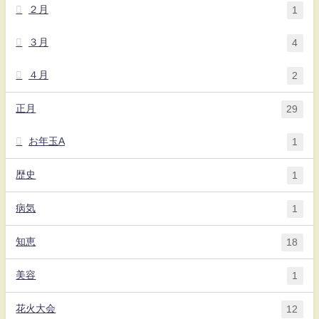
２月
1
３月
4
４月
2
正月
29
お年玉A
1
歴史
1
病気
1
知恵
18
美容
1
花火大会
12