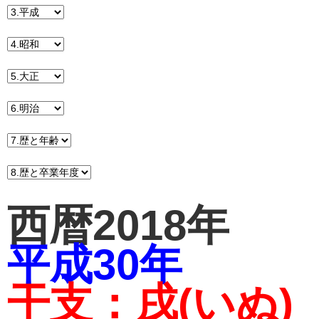
西暦2018年
平成30年
干支：戌(いぬ)