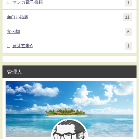
マンガ電子書籍
1
面白い話題
11
食べ物
6
発芽玄米A
1
管理人