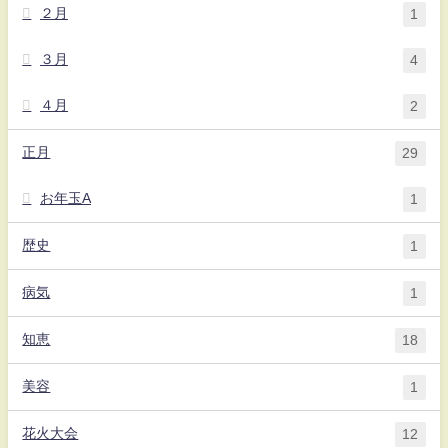
２月
1
３月
4
４月
2
正月
29
お年玉A
1
歴史
1
病気
1
知恵
18
美容
1
花火大会
12