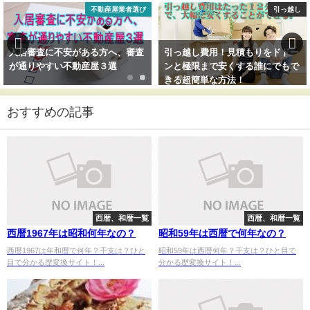
不動産屋業者選び
引っ越し
入居審査に不安がある方へ、審査
引っ越し費用！見積もりをドドー
が通りやすい不動産屋３選
ンと極限まで安くする誰にでもで
きる超簡単な方法！
おすすめの記事
西暦、和暦一覧
西暦、和暦一覧
西暦1967年は昭和何年なの？
昭和59年は西暦で何年なの？
西暦1967は年和暦で何年？干支は？ひと
昭和59年は西暦何年？干支は？ひと目で
目で分かる歴変換サイト！...
分かる歴変換サイト！...