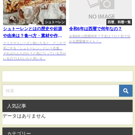
シュトーレン
西暦、和暦一覧
シュトーレンとはの歴史や起源
令和6年は西暦で何年なの？
や由来は？食べ方・素材や作り
令和6年は西暦何年？干支は？ひと目で分
かる歴変換サイト！...
方は？
クリスマスシーズン前になると、どこかで
耳にする「シュトーレン」という言葉。
それはなんなのか？と気になっている方が
いるのではないかと思いま...
人気記事
データはありません
カテゴリー