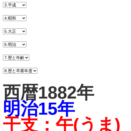
西暦1882年
明治15年
干支：午(うま)