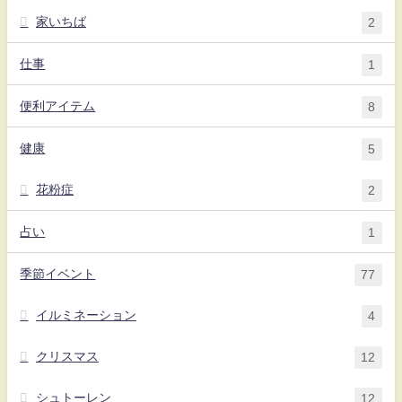
家いちば
2
仕事
1
便利アイテム
8
健康
5
花粉症
2
占い
1
季節イベント
77
イルミネーション
4
クリスマス
12
シュトーレン
12