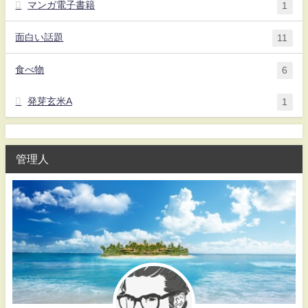
マンガ電子書籍
1
面白い話題
11
食べ物
6
発芽玄米A
1
管理人