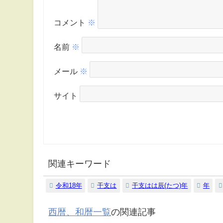
コメント
※
名前
※
メール
※
サイト
関連キーワード
令和18年
干支は
干支はは辰(たつ)年
年
西暦、和暦一覧
の関連記事