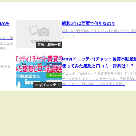
納があ
昭和5年は西暦で何年なの？
昭和5年は西暦何年？干支は？ひと目で分かる歴
サイト！...
がある場
るところ
西暦、和暦一覧
や...
ietty(イエッティ)チャット賃貸不動産
使ってみた感想と口コミ・評判は！？
で分かる
イエッティ(ietty)という賃貸不動産を探してくれ
ービスがあります。 このサービスは、不動産屋
向いていって目の前にいる担当者へ賃貸...
ietty(イエッティ)