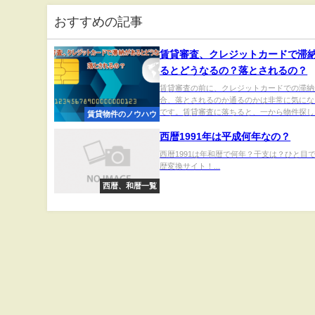
おすすめの記事
賃貸審査、クレジットカードで滞
るとどうなるの？落とされるの？
賃貸審査の前に、クレジットカードでの滞納
合、落とされるのか通るのかは非常に気にな
です。賃貸審査に落ちると、一から物件探しを
賃貸物件のノウハウ
西暦1991年は平成何年なの？
西暦1991は年和暦で何年？干支は？ひと目
歴変換サイト！...
西暦、和暦一覧