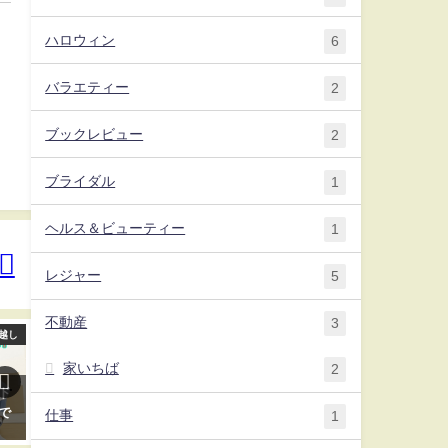
ハロウィン
6
バラエティー
2
ブックレビュー
2
ブライダル
1
ヘルス＆ビューティー
1
レジャー
5
不動産
3
越し
ietty(イエッティ)
引っ越
家いちば
2
ド
賃貸物件探しで審査に不安があ
引っ越し前と後に超絶役にたつ
で
る方へ！望むお部屋へ確実に入
サービス３３選！
仕事
1
居できるチャットサービスの使