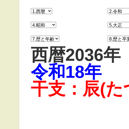
西暦2036年
令和18年
干支：辰(た