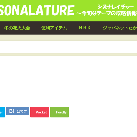
冬の花火大会
便利アイテム
ＮＨＫ
ジャパネットたか
はてブ
er
Pocket
Feedly