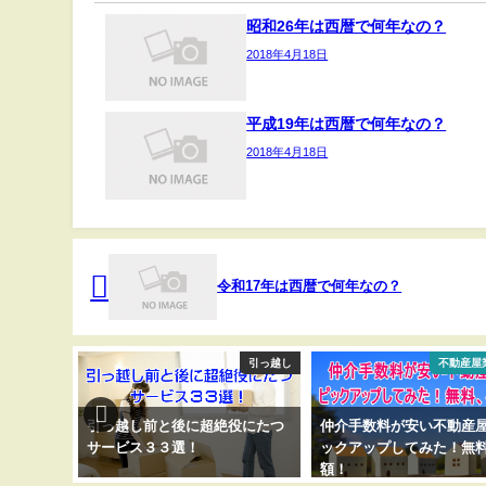
昭和26年は西暦で何年なの？
2018年4月18日
平成19年は西暦で何年なの？
2018年4月18日
令和17年は西暦で何年なの？
ty(イエッティ)
引っ越し
不動産屋
不安があ
引っ越し前と後に超絶役にたつ
仲介手数料が安い不動産
確実に入
サービス３３選！
ックアップしてみた！無
ビスの使
額！