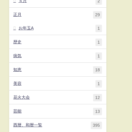
４月
2
正月
29
お年玉A
1
歴史
1
病気
1
知恵
18
美容
1
花火大会
12
芸能
13
西暦、和暦一覧
395