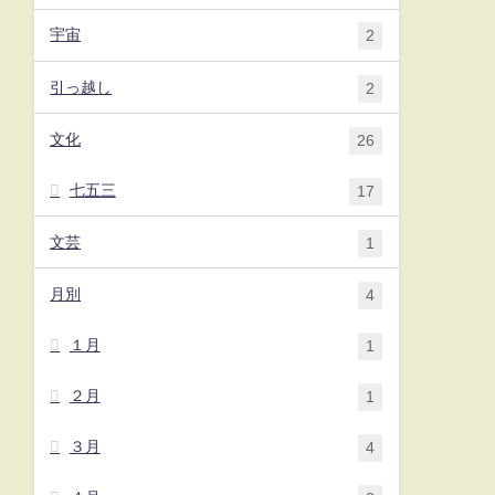
宇宙
2
引っ越し
2
文化
26
七五三
17
文芸
1
月別
4
１月
1
２月
1
３月
4