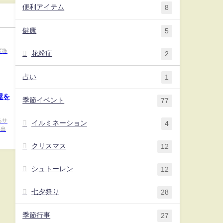
い方！
便利アイテム
8
健康
5
変換
花粉症
2
占い
1
屋を
季節イベント
77
るサ
イルミネーション
4
に出
クリスマス
12
シュトーレン
12
七夕祭り
28
季節行事
27