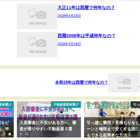
大正11年は西暦で何年なの？
2018年4月18日
西暦2008年は平成何年なの？
2018年4月18日
令和19年は西暦で何年なの？
業者選び
不動産屋業者選び
引っ
屋をピ
入居審査に不安がある方へ、審
引っ越し費用！見積もりをド
料、半
査が通りやすい不動産屋３選
ーンと極限まで安くする誰に
もできる超簡単な方法！