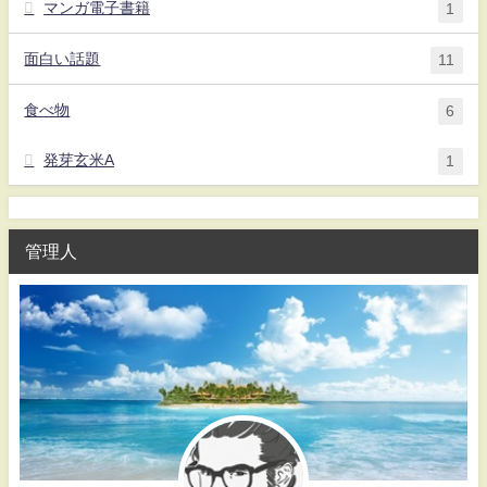
マンガ電子書籍
1
面白い話題
11
食べ物
6
発芽玄米A
1
管理人