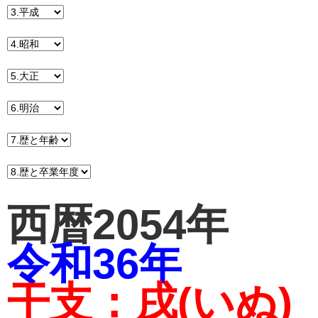
西暦2054年
令和36年
干支：戌(いぬ)