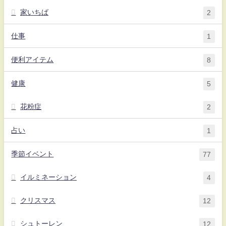
家いちば
2
仕事
1
便利アイテム
8
健康
5
花粉症
2
占い
1
季節イベント
77
イルミネーション
4
クリスマス
12
シュトーレン
12