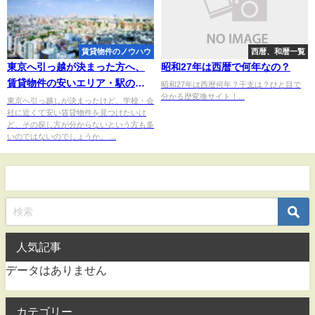
賃貸物件のノウハウ
西暦、和暦一覧
東京へ引っ越が決まった方へ、
昭和27年は西暦で何年なの？
賃貸物件の安いエリア・駅のリ
昭和27年は西暦何年？干支は？ひと目で
分かる歴変換サイト！...
ストをご紹介！
東京へ引っ越しが決まったけど、学校・会
社に近くて安い賃貸物件を見つけたいけ
ど、その探し方が分からないという方も多
いのではないのでしょうか。 ...
人気記事
データはありません
カテゴリー