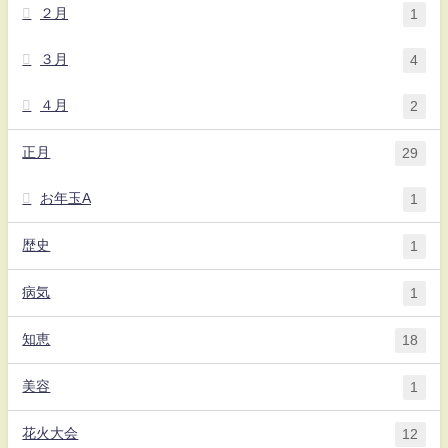
２月
1
３月
4
４月
2
正月
29
お年玉A
1
歴史
1
病気
1
知恵
18
美容
1
花火大会
12