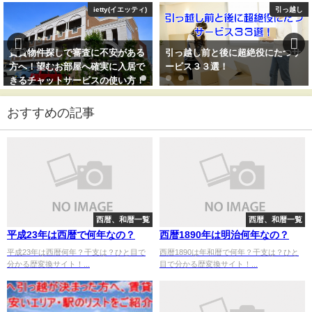
ietty(イエッティ)
引っ越し
賃貸物件探しで審査に不安がある
引っ越し前と後に超絶役にたつサ
方へ！望むお部屋へ確実に入居で
ービス３３選！
きるチャットサービスの使い方！
おすすめの記事
西暦、和暦一覧
西暦、和暦一覧
平成23年は西暦で何年なの？
西暦1890年は明治何年なの？
平成23年は西暦何年？干支は？ひと目で
西暦1890は年和暦で何年？干支は？ひと
分かる歴変換サイト！...
目で分かる歴変換サイト！...