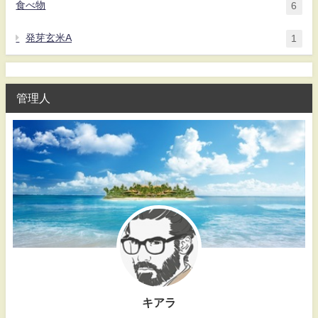
食べ物
6
発芽玄米A
1
管理人
キアラ