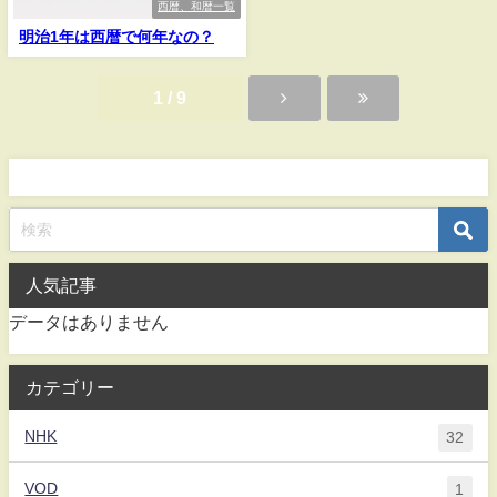
西暦、和暦一覧
明治1年は西暦で何年なの？
1 / 9
人気記事
データはありません
カテゴリー
NHK
32
VOD
1