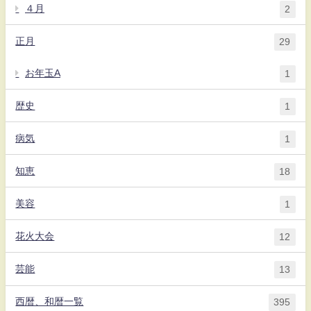
４月
2
正月
29
お年玉A
1
歴史
1
病気
1
知恵
18
美容
1
花火大会
12
芸能
13
西暦、和暦一覧
395