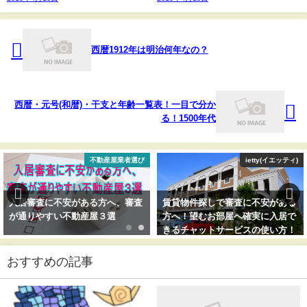
西暦1912年は明治何年なの？
西暦・元号(和暦)・干支と年齢一覧表！一目で分か
る！1500年代
不動産屋業者選び
ietty(イエッティ)
入居審査に不安がある方へ、審査
賃貸物件探しで審査に不安がある
が通りやすい不動産屋３選
方へ！望むお部屋へ確実に入居で
きるチャットサービスの使い方！
おすすめの記事