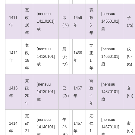
寛
寛
[nensuu
[nensuu
1411
政
卯
1456
政
子
14110101]
14560101]
年
18
(う)
年
5
(ね)
歳
歳
年
年
寛
文
[nensuu
辰
[nensuu
戌
1412
政
1466
正
14120101]
(た
14660101]
(い
年
19
年
1
歳
つ)
歳
ぬ)
年
年
寛
寛
[nensuu
[nensuu
1413
政
巳
1467
政
亥
14130101]
14670101]
年
20
(み)
年
2
(い)
歳
歳
年
年
寛
応
[nensuu
午
[nensuu
1414
政
1467
仁
亥
14140101]
(う
14670101]
年
21
年
1
(い)
歳
ま)
歳