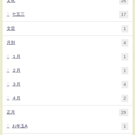
文化
26
七五三
17
文芸
1
月別
4
１月
1
２月
1
３月
4
４月
2
正月
29
お年玉A
1