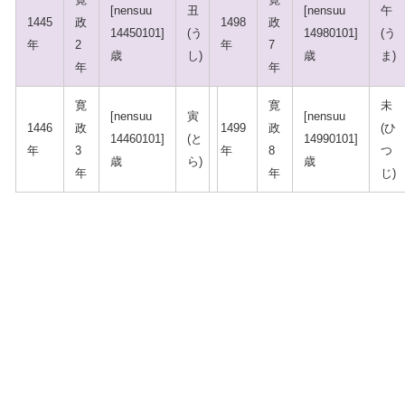
[nensuu
丑
[nensuu
午
1445
政
1498
政
14450101]
(う
14980101]
(う
年
2
年
7
歳
し)
歳
ま)
年
年
寛
寛
未
[nensuu
寅
[nensuu
1446
政
1499
政
(ひ
14460101]
(と
14990101]
年
3
年
8
つ
歳
ら)
歳
年
年
じ)