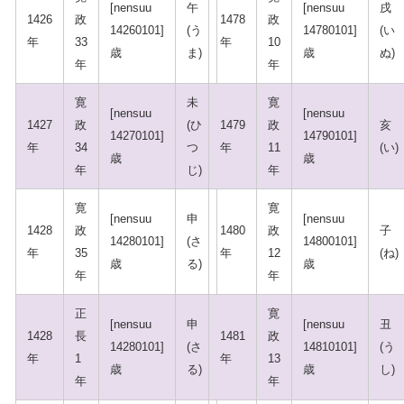
[nensuu
午
[nensuu
戌
1426
政
1478
政
14260101]
(う
14780101]
(い
年
33
年
10
歳
ま)
歳
ぬ)
年
年
寛
未
寛
[nensuu
[nensuu
1427
政
(ひ
1479
政
亥
14270101]
14790101]
年
34
つ
年
11
(い)
歳
歳
年
じ)
年
寛
寛
[nensuu
申
[nensuu
1428
政
1480
政
子
14280101]
(さ
14800101]
年
35
年
12
(ね)
歳
る)
歳
年
年
正
寛
[nensuu
申
[nensuu
丑
1428
長
1481
政
14280101]
(さ
14810101]
(う
年
1
年
13
歳
る)
歳
し)
年
年