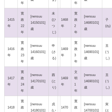
年
年
寛
未
寛
[nensuu
[nensuu
1415
政
(ひ
1468
政
子
14150101]
14680101]
年
22
つ
年
2
(ね)
歳
歳
年
じ)
年
寛
寛
[nensuu
申
[nensuu
丑
1416
政
1469
政
14160101]
(さ
14690101]
(う
年
23
年
3
歳
る)
歳
し)
年
年
寛
文
[nensuu
酉
[nensuu
丑
1417
政
1469
明
14170101]
(と
14690101]
(う
年
24
年
1
歳
り)
歳
し)
年
年
寛
寛
[nensuu
戌
[nensuu
寅
1418
政
1470
政
14180101]
(い
14700101]
(と