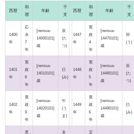
和
干
和
干
西暦
年齢
西暦
年齢
暦
支
暦
支
応
寛
[nensuu
辰
[nensuu
1400
永
1447
政
卯
14000101]
(た
14470101]
年
7
年
4
(う)
歳
つ)
歳
年
年
寛
寛
[nensuu
[nensuu
辰
1401
政
巳
1448
政
14010101]
14480101]
(た
年
8
(み)
年
5
歳
歳
つ)
年
年
寛
寛
[nensuu
午
[nensuu
1402
政
1449
政
巳
14020101]
(う
14490101]
年
9
年
6
(み)
歳
ま)
歳
年
年
寛
未
宝