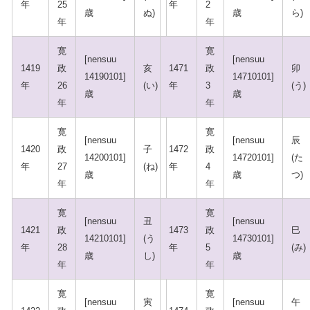
年
25
年
2
歳
ぬ)
歳
ら)
年
年
寛
寛
[nensuu
[nensuu
1419
政
亥
1471
政
卯
14190101]
14710101]
年
26
(い)
年
3
(う)
歳
歳
年
年
寛
寛
[nensuu
[nensuu
辰
1420
政
子
1472
政
14200101]
14720101]
(た
年
27
(ね)
年
4
歳
歳
つ)
年
年
寛
寛
[nensuu
丑
[nensuu
1421
政
1473
政
巳
14210101]
(う
14730101]
年
28
年
5
(み)
歳
し)
歳
年
年
寛
寛
[nensuu
寅
[nensuu
午