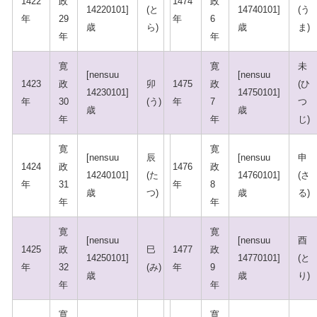
1422
政
1474
政
14220101]
(と
14740101]
(う
年
29
年
6
歳
ら)
歳
ま)
年
年
寛
寛
未
[nensuu
[nensuu
1423
政
卯
1475
政
(ひ
14230101]
14750101]
年
30
(う)
年
7
つ
歳
歳
年
年
じ)
寛
寛
[nensuu
辰
[nensuu
申
1424
政
1476
政
14240101]
(た
14760101]
(さ
年
31
年
8
歳
つ)
歳
る)
年
年
寛
寛
[nensuu
[nensuu
酉
1425
政
巳
1477
政
14250101]
14770101]
(と
年
32
(み)
年
9
歳
歳
り)
年
年
寛
寛