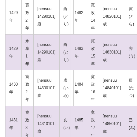
寛
寛
[nensuu
酉
[nensuu
寅
1429
政
1482
政
14290101]
(と
14820101]
(と
年
2
年
14
歳
り)
歳
ら)
年
年
永
寛
[nensuu
酉
[nensuu
1429
享
1483
政
卯
14290101]
(と
14830101]
年
1
年
15
(う)
歳
り)
歳
年
年
寛
寛
[nensuu
戌
[nensuu
辰
1430
政
1484
政
14300101]
(い
14840101]
(た
年
2
年
16
歳
ぬ)
歳
つ)
年
年
寛
寛
[nensuu
[nensuu
1431
政
亥
1485
政
巳
14310101]
14850101]
年
3
(い)
年
17
(み)
歳
歳
年
年