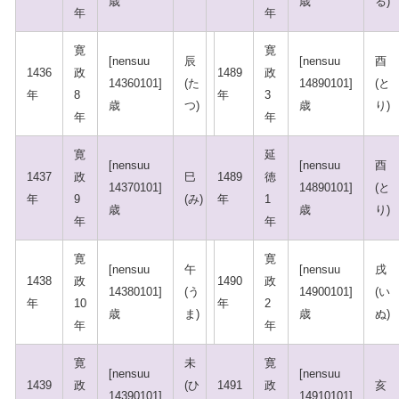
歳
歳
る)
年
年
寛
寛
[nensuu
辰
[nensuu
酉
1436
政
1489
政
14360101]
(た
14890101]
(と
年
8
年
3
歳
つ)
歳
り)
年
年
寛
延
[nensuu
[nensuu
酉
1437
政
巳
1489
徳
14370101]
14890101]
(と
年
9
(み)
年
1
歳
歳
り)
年
年
寛
寛
[nensuu
午
[nensuu
戌
1438
政
1490
政
14380101]
(う
14900101]
(い
年
10
年
2
歳
ま)
歳
ぬ)
年
年
寛
未
寛
[nensuu
[nensuu
1439
政
(ひ
1491
政
亥
14390101]
14910101]