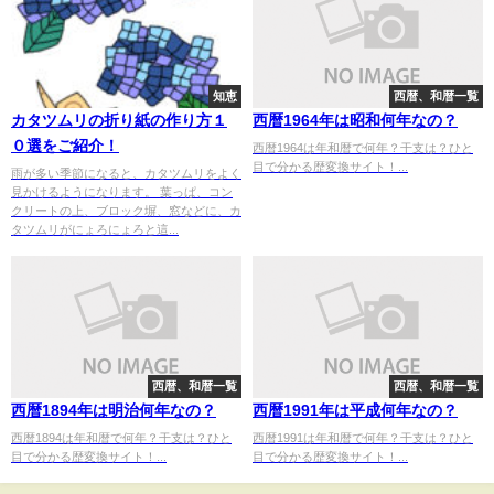
知恵
西暦、和暦一覧
カタツムリの折り紙の作り方１
西暦1964年は昭和何年なの？
０選をご紹介！
西暦1964は年和暦で何年？干支は？ひと
目で分かる歴変換サイト！...
雨が多い季節になると、カタツムリをよく
見かけるようになります。 葉っぱ、コン
クリートの上、ブロック塀、窓などに、カ
タツムリがにょろにょろと這...
西暦、和暦一覧
西暦、和暦一覧
西暦1894年は明治何年なの？
西暦1991年は平成何年なの？
西暦1894は年和暦で何年？干支は？ひと
西暦1991は年和暦で何年？干支は？ひと
目で分かる歴変換サイト！...
目で分かる歴変換サイト！...