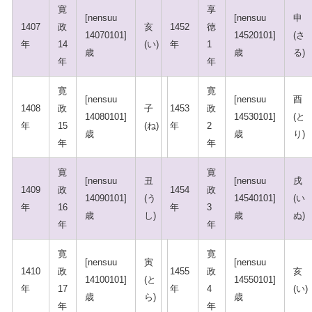
寛
享
[nensuu
[nensuu
申
1407
政
亥
1452
徳
14070101]
14520101]
(さ
年
14
(い)
年
1
歳
歳
る)
年
年
寛
寛
[nensuu
[nensuu
酉
1408
政
子
1453
政
14080101]
14530101]
(と
年
15
(ね)
年
2
歳
歳
り)
年
年
寛
寛
[nensuu
丑
[nensuu
戌
1409
政
1454
政
14090101]
(う
14540101]
(い
年
16
年
3
歳
し)
歳
ぬ)
年
年
寛
寛
[nensuu
寅
[nensuu
1410
政
1455
政
亥
14100101]
(と
14550101]
年
17
年
4
(い)
歳
ら)
歳
年
年