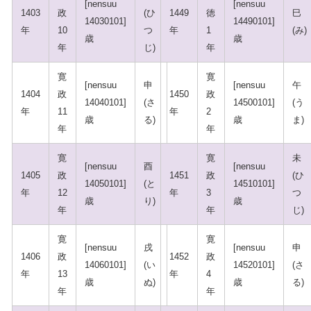
[nensuu
[nensuu
1403
政
(ひ
1449
徳
巳
14030101]
14490101]
年
10
つ
年
1
(み)
歳
歳
年
じ)
年
寛
寛
[nensuu
申
[nensuu
午
1404
政
1450
政
14040101]
(さ
14500101]
(う
年
11
年
2
歳
る)
歳
ま)
年
年
寛
寛
未
[nensuu
酉
[nensuu
1405
政
1451
政
(ひ
14050101]
(と
14510101]
年
12
年
3
つ
歳
り)
歳
年
年
じ)
寛
寛
[nensuu
戌
[nensuu
申
1406
政
1452
政
14060101]
(い
14520101]
(さ
年
13
年
4
歳
ぬ)
歳
る)
年
年