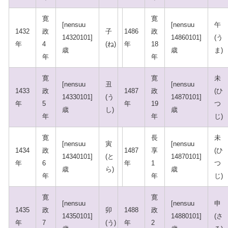
寛
寛
[nensuu
[nensuu
午
1432
政
子
1486
政
14320101]
14860101]
(う
年
4
(ね)
年
18
歳
歳
ま)
年
年
寛
寛
未
[nensuu
丑
[nensuu
1433
政
1487
政
(ひ
14330101]
(う
14870101]
年
5
年
19
つ
歳
し)
歳
年
年
じ)
寛
長
未
[nensuu
寅
[nensuu
1434
政
1487
享
(ひ
14340101]
(と
14870101]
年
6
年
1
つ
歳
ら)
歳
年
年
じ)
寛
寛
[nensuu
[nensuu
申
1435
政
卯
1488
政
14350101]
14880101]
(さ
年
7
(う)
年
2