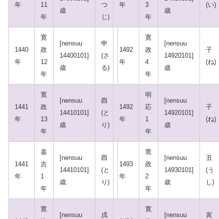
年
11
つ
年
3
(い)
歳
歳
年
じ)
年
寛
寛
[nensuu
申
[nensuu
1440
政
1492
政
子
14400101]
(さ
14920101]
年
12
年
4
(ね)
歳
る)
歳
年
年
寛
明
[nensuu
酉
[nensuu
1441
政
1492
応
子
14410101]
(と
14920101]
年
13
年
1
(ね)
歳
り)
歳
年
年
嘉
寛
[nensuu
酉
[nensuu
丑
1441
吉
1493
政
14410101]
(と
14930101]
(う
年
1
年
2
歳
り)
歳
し)
年
年
寛
寛
[nensuu
戌
[nensuu
寅