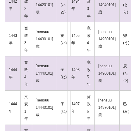
1442
政
1494
政
14420101]
(い
14940101]
(と
年
2
年
3
歳
ぬ)
歳
ら)
年
年
寛
寛
[nensuu
[nensuu
1443
政
亥
1495
政
卯
14430101]
14950101]
年
3
(い)
年
4
(う)
歳
歳
年
年
寛
寛
[nensuu
[nensuu
辰
1444
政
子
1496
政
14440101]
14960101]
(た
年
4
(ね)
年
5
歳
歳
つ)
年
年
文
寛
[nensuu
[nensuu
1444
安
子
1497
政
巳
14440101]
14970101]
年
1
(ね)
年
6
(み)
歳
歳
年
年
寛
寛