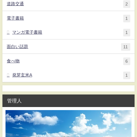
道路交通
2
電子書籍
1
マンガ電子書籍
1
面白い話題
11
食べ物
6
発芽玄米A
1
管理人