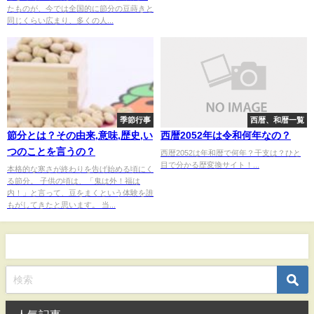
たものが、今では全国的に節分の豆蒔きと
同じくらい広まり、多くの人...
季節行事
西暦、和暦一覧
節分とは？その由来,意味,歴史,い
西暦2052年は令和何年なの？
つのことを言うの？
西暦2052は年和暦で何年？干支は？ひと
目で分かる歴変換サイト！...
本格的な寒さが終わりを告げ始める頃にく
る節分。 子供の頃は、「鬼は外！福は
内！」と言って、豆をまくという体験を誰
もがしてきたと思います。 当...