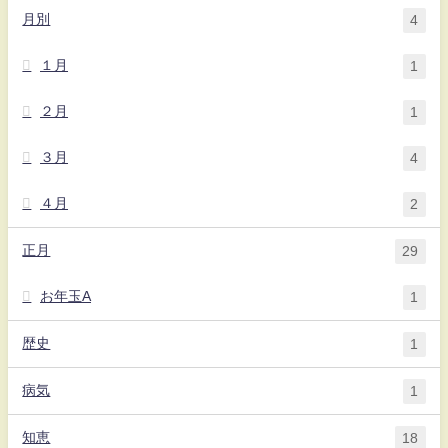
月別
4
１月
1
２月
1
３月
4
４月
2
正月
29
お年玉A
1
歴史
1
病気
1
知恵
18