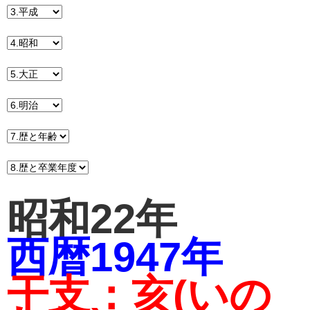
昭和22年
西暦1947年
干支：亥(いの