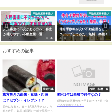
不動産屋業者選び
不動産屋業者選び
入居審査に不安がある方へ、審査
仲介手数料が安い不動産屋をピッ
が通りやすい不動産屋３選
クアップしてみた！無料、半額！
おすすめの記事
季節行事
西暦、和暦一覧
恵方巻きの由来・意味・起源
昭和1年は西暦で何年なの？
は？セブン・イレブン！？
昭和1年は西暦何年？干支は？ひと目で分
かる歴変換サイト！...
節分になると、食べる｢恵方巻き｣という
巻き寿司。 以前は関西の一部で風習だっ