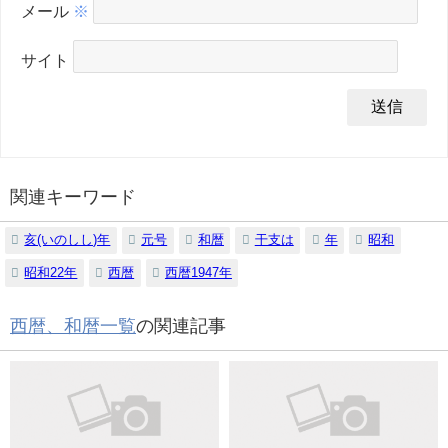
メール
※
サイト
関連キーワード
亥(いのしし)年
元号
和暦
干支は
年
昭和
昭和22年
西暦
西暦1947年
西暦、和暦一覧
の関連記事