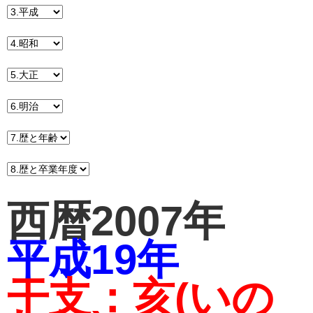
西暦2007年
平成19年
干支：亥(いの