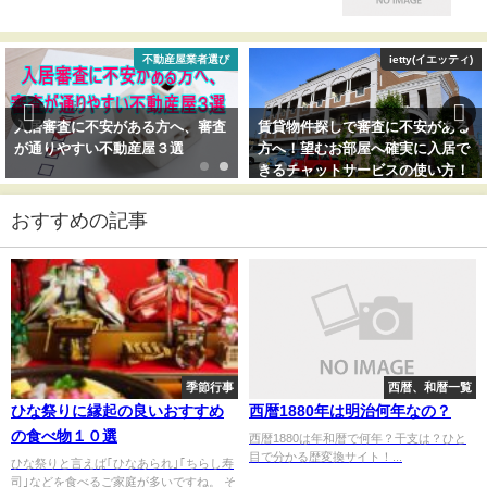
不動産屋業者選び
ietty(イエッティ)
入居審査に不安がある方へ、審査
賃貸物件探しで審査に不安がある
が通りやすい不動産屋３選
方へ！望むお部屋へ確実に入居で
きるチャットサービスの使い方！
おすすめの記事
季節行事
西暦、和暦一覧
ひな祭りに縁起の良いおすすめ
西暦1880年は明治何年なの？
の食べ物１０選
西暦1880は年和暦で何年？干支は？ひと
目で分かる歴変換サイト！...
ひな祭りと言えば｢ひなあられ｣｢ちらし寿
司｣などを食べるご家庭が多いですね。 そ