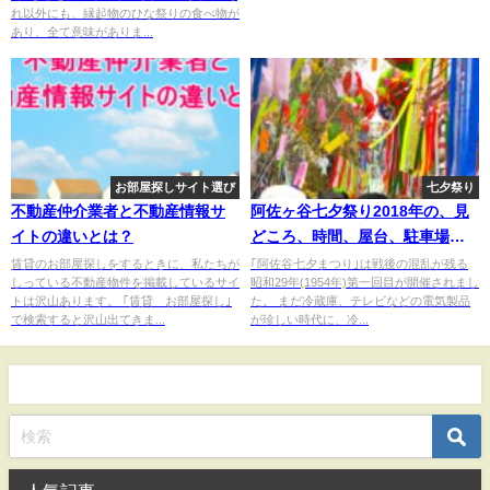
れ以外にも、縁起物のひな祭りの食べ物が
あり、全て意味がありま...
お部屋探しサイト選び
七夕祭り
不動産仲介業者と不動産情報サ
阿佐ヶ谷七夕祭り2018年の、見
イトの違いとは？
どころ、時間、屋台、駐車場、
イベントなどを調べてみた。
賃貸のお部屋探しをするときに、私たちが
｢阿佐谷七夕まつり｣は戦後の混乱が残る
しっている不動産物件を掲載しているサイ
昭和29年(1954年)第一回目が開催されまし
トは沢山あります。 ｢賃貸 お部屋探し｣
た。 まだ冷蔵庫、テレビなどの電気製品
で検索すると沢山出てきま...
が珍しい時代に、冷...