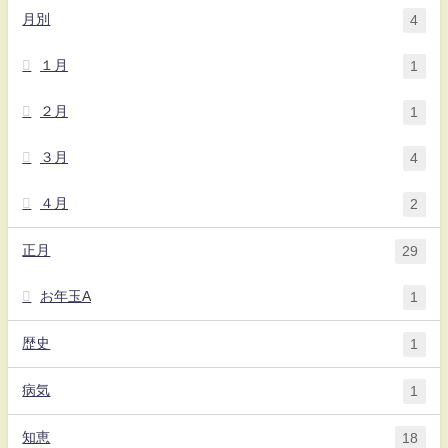
月別
4
１月
1
２月
1
３月
4
４月
2
正月
29
お年玉A
1
歴史
1
病気
1
知恵
18