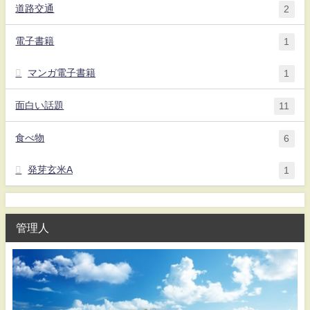
道路交通
2
電子書籍
1
マンガ電子書籍
1
面白い話題
11
食べ物
6
発芽玄米A
1
管理人