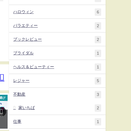
ハロウィン
6
バラエティー
2
ブックレビュー
2
ブライダル
1
ヘルス＆ビューティー
1
レジャー
5
不動産
3
選び
引っ越し
ietty(イエッティ
家いちば
2
審
引っ越し費用！見積もりをドド
賃貸物件探しで審査に不安があ
ーンと極限まで安くする誰にで
る方へ！望むお部屋へ確実に入
仕事
1
もできる超簡単な方法！
居できるチャットサービスの使