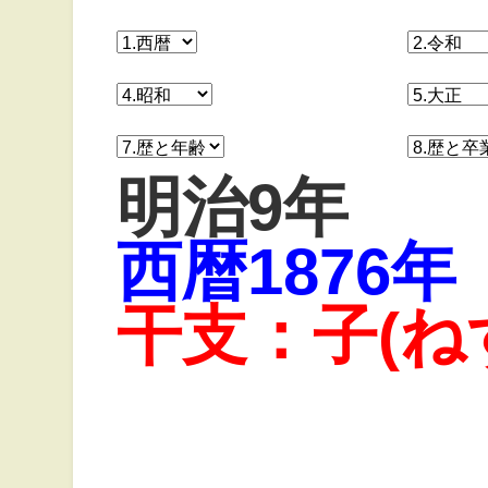
明治9年
西暦1876年
干支：子(ね