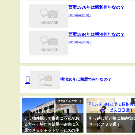
西暦1976年は昭和何年なの？
2018年4月18日
西暦1884年は明治何年なの？
2018年4月18日
明治10年は西暦で何年なの？
引っ越し
ietty(イエッティ)
りをドド
賃貸物件探しで審査に不安があ
引っ越し前と後に超絶役
る誰にで
る方へ！望むお部屋へ確実に入
サービス３３選！
！
居できるチャットサービスの使