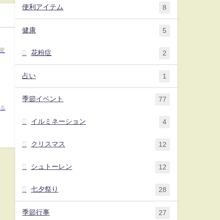
い方！
便利アイテム
8
健康
5
変
花粉症
2
占い
1
季節イベント
77
かる
イルミネーション
4
クリスマス
12
シュトーレン
12
七夕祭り
28
季節行事
27