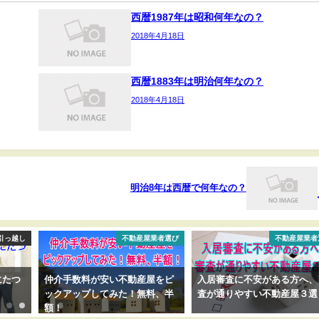
西暦1987年は昭和何年なの？
2018年4月18日
西暦1883年は明治何年なの？
2018年4月18日
明治8年は西暦で何年なの？
引っ越し
不動産屋業者選び
不動産屋業者
にたつ
仲介手数料が安い不動産屋をピ
入居審査に不安がある方へ、
ックアップしてみた！無料、半
査が通りやすい不動産屋３選
額！