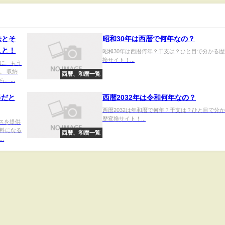
法とそ
昭和30年は西暦で何年なの？
こと！
昭和30年は西暦何年？干支は？ひと目で分かる歴
換サイト！...
に、もう
。 収納
西暦、和暦一覧
、...
料だと
西暦2032年は令和何年なの？
西暦2032は年和暦で何年？干支は？ひと目で分
歴変換サイト！...
ビスを提供
料になる
西暦、和暦一覧
.