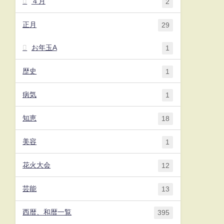
４月
2
正月
29
お年玉A
1
歴史
1
病気
1
知恵
18
美容
1
花火大会
12
芸能
13
西暦、和暦一覧
395