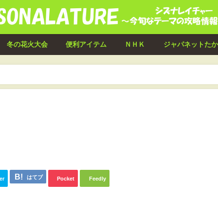
冬の花火大会
便利アイテム
ＮＨＫ
ジャパネットたか
はてブ
er
Pocket
Feedly