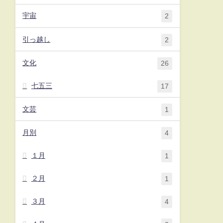
宇宙
2
引っ越し
2
文化
26
七五三
17
文芸
1
月別
4
１月
1
２月
1
３月
4