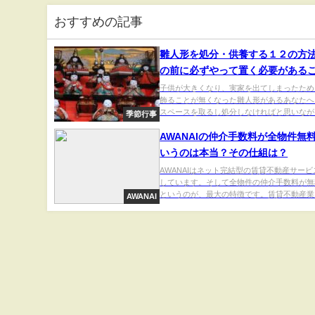
い方！
おすすめの記事
雛人形を処分・供養する１２の方
の前に必ずやって置く必要がある
子供が大きくなり、実家を出てしまったため
飾ることが無くなった雛人形があるあなたへ
スペースを取るし処分しなければと思いながら
季節行事
AWANAIの仲介手数料が全物件無
いうのは本当？その仕組は？
AWANAIはネット完結型の賃貸不動産サー
しています。そして全物件の仲介手数料が無
というのが、最大の特徴です。賃貸不動産業..
AWANAI