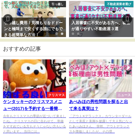
引っ越し
不動産屋業者選び
引っ越し費用！見積もりをドドー
入居審査に不安がある方へ、審査
ンと極限まで安くする誰にでもで
が通りやすい不動産屋３選
きる超簡単な方法！
おすすめの記事
クリスマス
ニュース
ケンタッキーのクリスマスメニ
あべみほの男性問題を探ると出
ュー(2017)を予約する一番簡単
て来る真実は？
な方法！
今年もクリスマスの季節が近づいて来まし
「アウト✕デラックス」カウンターダール
たね。 クリスマスの日に合わせて、準備
として美尻と美脚を披露して大人気になっ
をすすめている方もそうじゃない方もいる
たあべみほさん。 突然、アウトデラック
と思います。 当日には...
スを降板しましたが、その理...