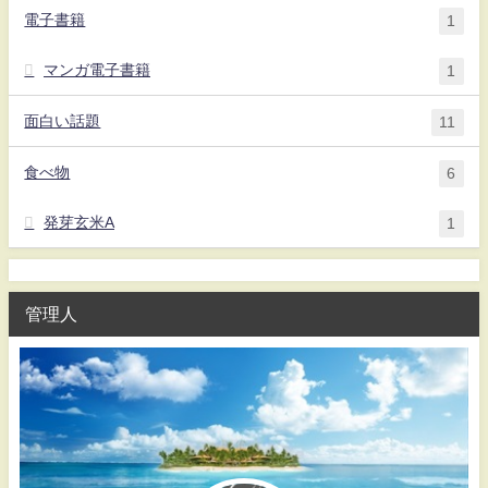
電子書籍
1
マンガ電子書籍
1
面白い話題
11
食べ物
6
発芽玄米A
1
管理人