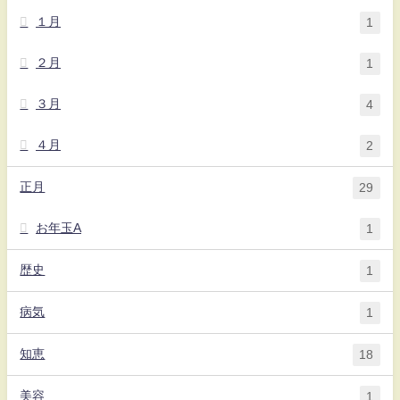
１月
1
２月
1
３月
4
４月
2
正月
29
お年玉A
1
歴史
1
病気
1
知恵
18
美容
1