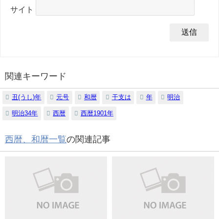
サイト
関連キーワード
丑(うし)年
元号
和暦
干支は
年
明治
明治34年
西暦
西暦1901年
西暦、和暦一覧
の関連記事