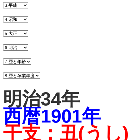
明治34年
西暦1901年
干支：丑(うし)