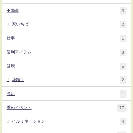
不動産
3
家いちば
2
仕事
1
便利アイテム
8
健康
5
花粉症
2
占い
1
季節イベント
77
イルミネーション
4