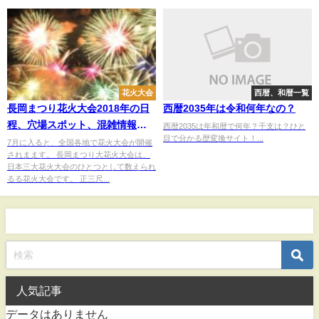
花火大会
西暦、和暦一覧
長岡まつり花火大会2018年の日
西暦2035年は令和何年なの？
程、穴場スポット、混雑情報、
西暦2035は年和暦で何年？干支は？ひと
目で分かる歴変換サイト！...
駐車場は！
7月に入ると、全国各地で花火大会が開催
されまます。 長岡まつり大花火大会は、
日本三大花火大会のひとつとして数えられ
るる花火大会です。 正三尺...
人気記事
データはありません