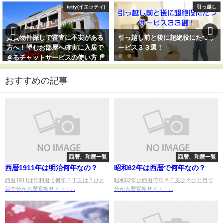
ietty(イエッティ)
引っ越し
賃貸物件探しで審査に不安がある
引っ越し前と後に超絶役にたつサ
方へ！望むお部屋へ確実に入居で
ービス３３選！
きるチャットサービスの使い方！
おすすめの記事
西暦、和暦一覧
西暦、和暦一覧
西暦1911年は明治何年なの？
昭和62年は西暦で何年なの？
西暦1911は年和暦で何年？干支は？ひと
昭和62年は西暦何年？干支は？ひと目で
目で分かる歴変換サイト！...
分かる歴変換サイト！...