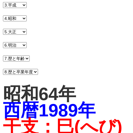
昭和64年
西暦1989年
干支：巳(へび)