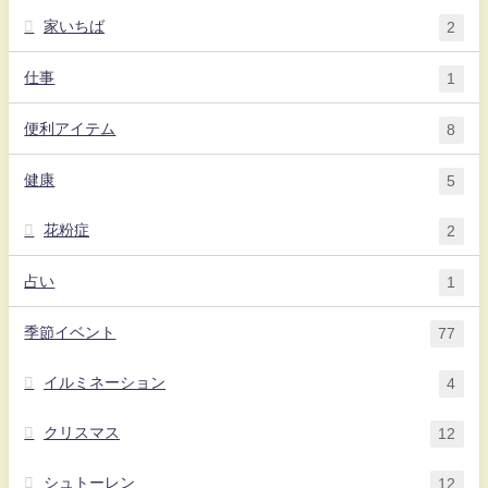
家いちば
2
仕事
1
便利アイテム
8
健康
5
花粉症
2
占い
1
季節イベント
77
イルミネーション
4
クリスマス
12
シュトーレン
12