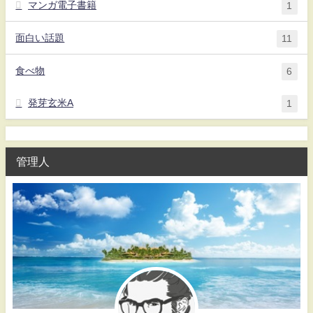
マンガ電子書籍
1
面白い話題
11
食べ物
6
発芽玄米A
1
管理人