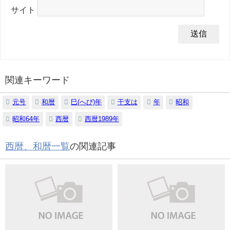
サイト
関連キーワード
元号
和暦
巳(へび)年
干支は
年
昭和
昭和64年
西暦
西暦1989年
西暦、和暦一覧
の関連記事