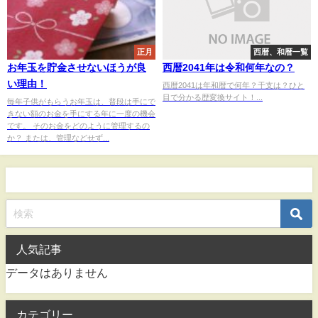
正月
西暦、和暦一覧
お年玉を貯金させないほうが良
西暦2041年は令和何年なの？
い理由！
西暦2041は年和暦で何年？干支は？ひと
目で分かる歴変換サイト！...
毎年子供がもらうお年玉は、普段は手にで
きない額のお金を手にする年に一度の機会
です。 そのお金をどのように管理するの
か？ または、管理などせず...
人気記事
データはありません
カテゴリー