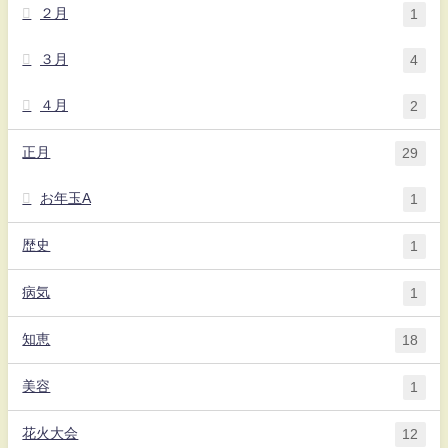
２月
1
３月
4
４月
2
正月
29
お年玉A
1
歴史
1
病気
1
知恵
18
美容
1
花火大会
12