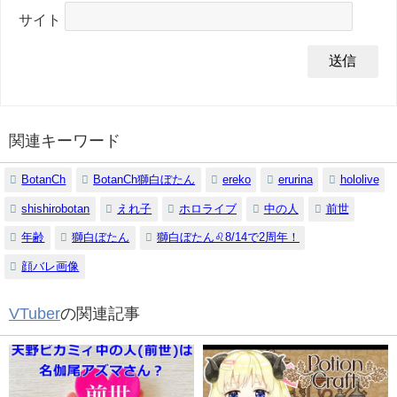
サイト
関連キーワード
BotanCh
BotanCh獅白ぼたん
ereko
erurina
hololive
shishirobotan
えれ子
ホロライブ
中の人
前世
年齢
獅白ぼたん
獅白ぼたん♌8/14で2周年！
顔バレ画像
VTuber
の関連記事