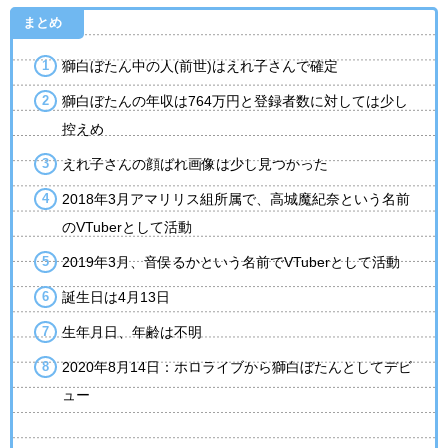
まとめ
獅白ぼたん中の人(前世)はえれ子さんで確定
獅白ぼたんの年収は764万円と登録者数に対しては少し
控えめ
えれ子さんの顔ばれ画像は少し見つかった
2018年3月アマリリス組所属で、高城魔紀奈という名前
のVTuberとして活動
2019年3月、音俣るかという名前でVTuberとして活動
誕生日は4月13日
生年月日、年齢は不明
2020年8月14日：ホロライブから獅白ぼたんとしてデビ
ュー