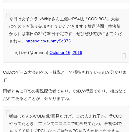
今日は女子クランWhipさん主催のPS4版『COD:BO3』大会
にゲストお喋り参加させていただきます！放送時間（準決勝
から）は本日の22時30分予定です。ぜひぜひ遊びにきてくだ
され～。
https://t.co/submySq375
— えれ子 (@erurina)
October 16, 2016
CoDのゲーム大会のゲスト解説として招待されているのが分かりま
す。
両者ともにFPSの実況配信者であり、CoDが得意であり、相当なて
だれであるとことが、分かりますね。
獅白ぼたんのCODの動画見たけど、この人えれ子か。昔COD
やってたとき、ファンでニコニコで動画見てたわ。最初CSで
やってて途中でPCになって自分もPCやろうか迷った覚えあ