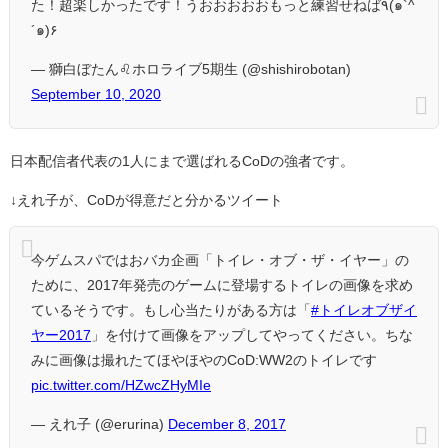
た！超楽しかったです！うおおおおおもっと練習せねば٩(๑`^
´๑)۶
— 獅白ぼたん♌ホロライブ5期生 (@shishirobotan)
September 10, 2020
日本配信者代表の1人にまで選ばれるCoDの強者です。
↓えれ子が、CoDが得意だと分かるツイート
今ゲムスパではおバカ企画「トイレ・オブ・ザ・イヤー」の
ために、2017年発売のゲームに登場するトイレの画像を求め
ているそうです。もし心当たりがある方は「
#トイレオブザイ
ヤー2017
」を付けて画像をアップしてやってください。ちな
みに画像は撮れたてほやほやのCoD:WW2のトイレです
pic.twitter.com/HZwcZHyMIe
— えれ子 (@erurina)
December 8, 2017