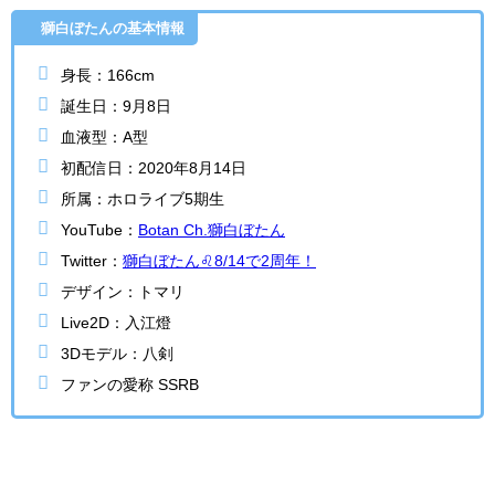
獅白ぼたんの基本情報
身長：166cm
誕生日：9月8日
血液型：A型
初配信日：2020年8月14日
所属：ホロライブ5期生
YouTube：
Botan Ch.獅白ぼたん
Twitter：
獅白ぼたん♌8/14で2周年！
デザイン：トマリ
Live2D：入江燈
3Dモデル：八剣
ファンの愛称 SSRB