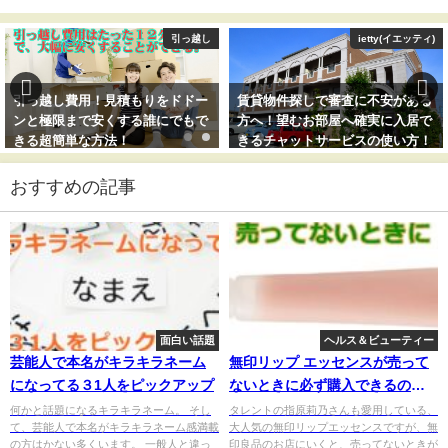
引っ越し
ietty(イエッティ)
引っ越し費用！見積もりをドドー
賃貸物件探しで審査に不安がある
ンと極限まで安くする誰にでもで
方へ！望むお部屋へ確実に入居で
きる超簡単な方法！
きるチャットサービスの使い方！
おすすめの記事
面白い話題
ヘルス＆ビューティー
芸能人で本名がキラキラネーム
無印リップ エッセンスが売って
になってる３1人をピックアップ
ないときに必ず購入できるのは
○○！
何かと話題になるキラキラネーム。 そし
タレントの指原莉乃さんも愛用している、
て、芸能人で本名がキラキラネーム感満載
大人気の無印リップエッセンスですが、無
の方はかない多くいます。 一般人と違っ
印良品のお店にいくと、売ってないときが