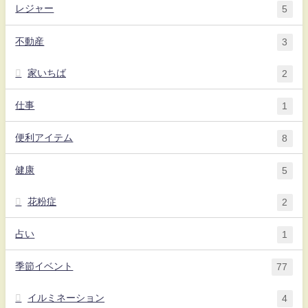
レジャー
5
不動産
3
家いちば
2
仕事
1
便利アイテム
8
健康
5
花粉症
2
占い
1
季節イベント
77
イルミネーション
4