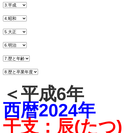
＜平成6年
西暦2024年
干支：辰(たつ)