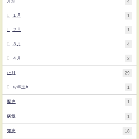
月別
4
１月
1
２月
1
３月
4
４月
2
正月
29
お年玉A
1
歴史
1
病気
1
知恵
18