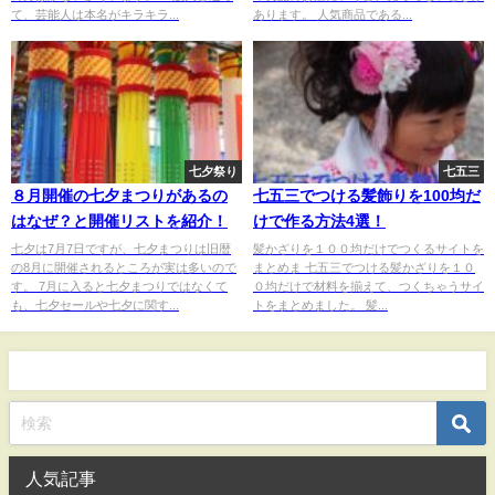
て、芸能人は本名がキラキラ...
あります。 人気商品である...
七夕祭り
七五三
８月開催の七夕まつりがあるの
七五三でつける髪飾りを100均だ
はなぜ？と開催リストを紹介！
けで作る方法4選！
七夕は7月7日ですが、七夕まつりは旧暦
髪かざりを１００均だけでつくるサイトを
の8月に開催されるところが実は多いので
まとめま 七五三でつける髪かざりを１０
す。 7月に入ると七夕まつりではなくて
０均だけで材料を揃えて、つくちゃうサイ
も、七夕セールや七夕に関す...
トをまとめました。 髪...
人気記事