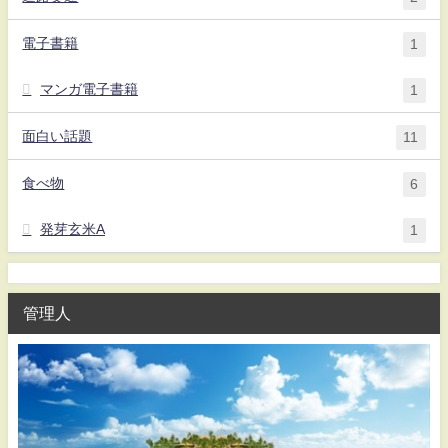
電子書籍
1
マンガ電子書籍
1
面白い話題
11
食べ物
6
発芽玄米A
1
管理人