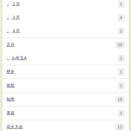
２月
1
３月
4
４月
2
正月
29
お年玉A
1
歴史
1
病気
1
知恵
18
美容
1
花火大会
12