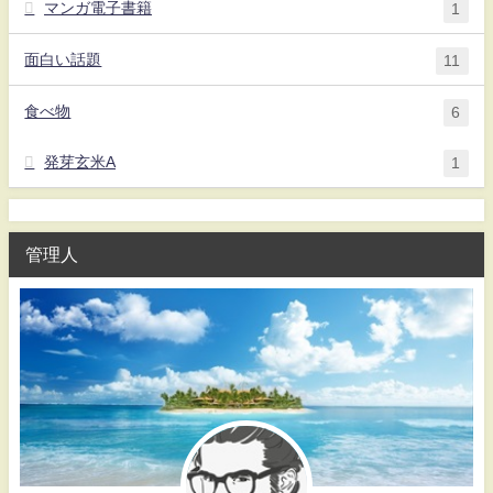
マンガ電子書籍
1
面白い話題
11
食べ物
6
発芽玄米A
1
管理人