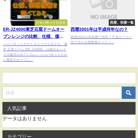
ジャパネットたかた
西暦、和暦一覧
ER-JZ4000東芝石窯ドームオー
西暦2001年は平成何年なの？
ブンレンジの比較、仕様、価格
西暦2001は年和暦で何年？干支は？ひと
目で分かる歴変換サイト！...
情報を調べてみた。
ジャパネットかたたオリジナルモデル「東
芝 石窯ドーム ER-JZ4000」は他のルート
では販売されていない、ジャパネットたか
た限定のオーブン...
人気記事
データはありません
カテゴリー