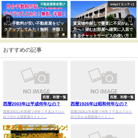
不動産屋業者選び
ietty(イエッティ)
仲介手数料が安い不動産屋をピッ
賃貸物件探しで審査に不安がある
クアップしてみた！無料、半額！
方へ！望むお部屋へ確実に入居で
きるチャットサービスの使い方！
おすすめの記事
西暦、和暦一覧
西暦、和暦一覧
西暦2003年は平成何年なの？
西暦1926年は昭和何年なの？
西暦2003は年和暦で何年？干支は？ひと
西暦1926は年和暦で何年？干支は？ひと
目で分かる歴変換サイト！...
目で分かる歴変換サイト！...