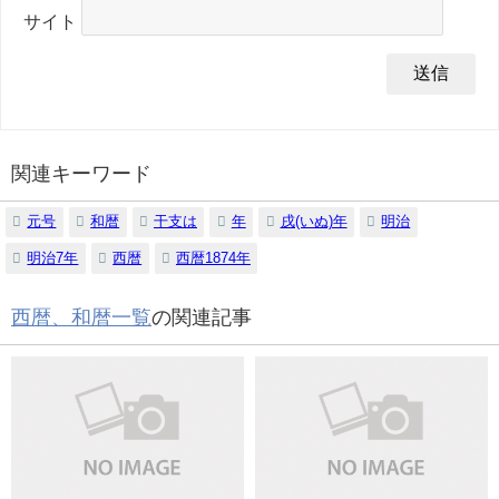
サイト
関連キーワード
元号
和暦
干支は
年
戌(いぬ)年
明治
明治7年
西暦
西暦1874年
西暦、和暦一覧
の関連記事