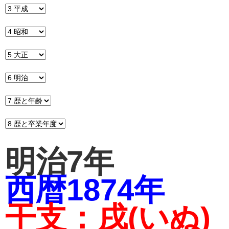
明治7年
西暦1874年
干支：戌(いぬ)