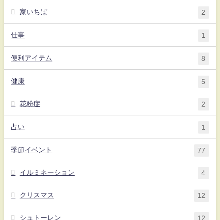
家いちば
2
仕事
1
便利アイテム
8
健康
5
花粉症
2
占い
1
季節イベント
77
イルミネーション
4
クリスマス
12
シュトーレン
12