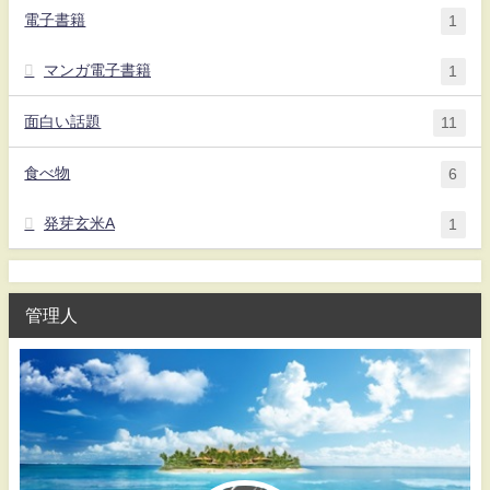
電子書籍
1
マンガ電子書籍
1
面白い話題
11
食べ物
6
発芽玄米A
1
管理人