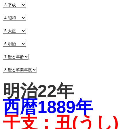
明治22年
西暦1889年
干支：丑(うし)