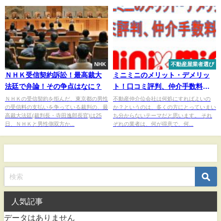
NHK
不動産屋業者選び
ＮＨＫ受信契約訴訟！最高裁大
ミニミニのメリット・デメリッ
法廷で弁論！その争点はなに？
ト！口コミ評判、仲介手数料
は？
ＮＨＫの受信契約を拒んだ、東京都の男性
不動産仲介位会社は何処にすればよいの
の受信料の支払いを争っている裁判の、最
か？というのは、多くの方にとっていまい
高裁大法廷(裁判長・寺田逸郎長官)は25
ち分からないテーマだと思います。 それ
日、ＮＨＫと男性側双方か...
ぞれの業者は、何が得意で、何...
人気記事
データはありません