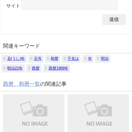
サイト
関連キーワード
丑(うし)年
元号
和暦
干支は
年
明治
明治22年
西暦
西暦1889年
西暦、和暦一覧
の関連記事