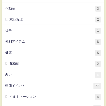
不動産
3
家いちば
2
仕事
1
便利アイテム
8
健康
5
花粉症
2
占い
1
季節イベント
77
イルミネーション
4