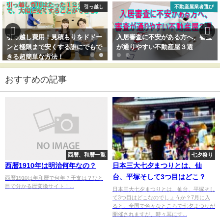
引っ越し
不動産屋業者選び
引っ越し費用！見積もりをドドー
入居審査に不安がある方へ、審査
ンと極限まで安くする誰にでもで
が通りやすい不動産屋３選
きる超簡単な方法！
おすすめの記事
西暦、和暦一覧
七夕祭り
西暦1910年は明治何年なの？
日本三大七夕まつりとは、仙
台、平塚そして3つ目はどこ？
西暦1910は年和暦で何年？干支は？ひと
目で分かる歴変換サイト！...
日本三大七夕まつりとは、仙台、平塚そし
て3つ目はどこなのでしょうか？7月に入
ると、全国で色々なところで七夕まつりが
開催されますが、時々耳にす...