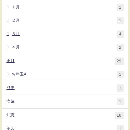
１月
1
２月
1
３月
4
４月
2
正月
29
お年玉A
1
歴史
1
病気
1
知恵
18
美容
1