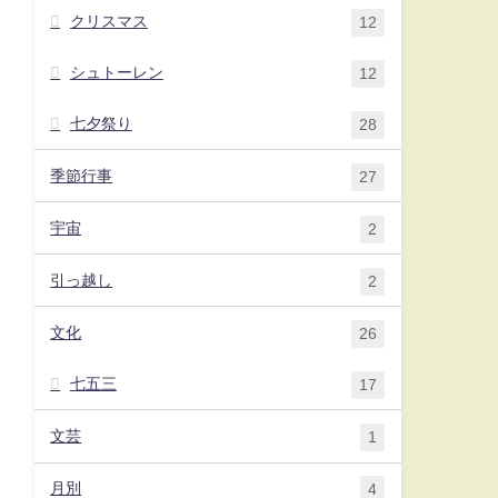
クリスマス
12
シュトーレン
12
七夕祭り
28
季節行事
27
宇宙
2
引っ越し
2
文化
26
七五三
17
文芸
1
月別
4