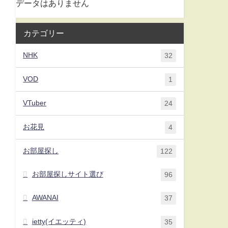
データはありません
カテゴリー
NHK
32
VOD
1
VTuber
24
お花見
4
お部屋探し
122
お部屋探しサイト選び
96
AWANAI
37
ietty(イエッティ)
35