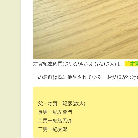
才賀紀左衛門(さいがきざえもん)さんは、
「才
この名前は既に他界されている、お父様がつけ
父－才賀 紀彦(故人)
長男ー紀左衛門
二男ー紀智乃介
三男ー紀太郎