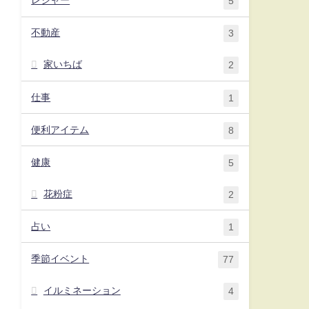
レジャー
5
不動産
3
家いちば
2
仕事
1
便利アイテム
8
健康
5
花粉症
2
占い
1
季節イベント
77
イルミネーション
4