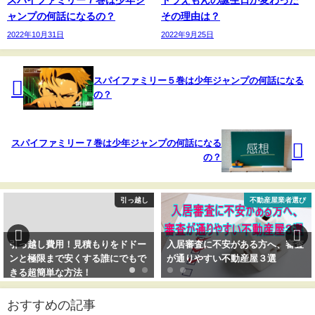
ャンプの何話になるの？
その理由は？
2022年10月31日
2022年9月25日
スパイファミリー５巻は少年ジャンプの何話になる
の？
スパイファミリー７巻は少年ジャンプの何話になる
の？
引っ越し
不動産屋業者選び
引っ越し費用！見積もりをドドー
入居審査に不安がある方へ、審査
ンと極限まで安くする誰にでもで
が通りやすい不動産屋３選
きる超簡単な方法！
おすすめの記事