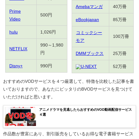
Amebaマンガ
40万冊
Prime
500円
Video
eBookjapan
85万冊
hulu
1,026円
コミックシー
100万冊
モア
990～1,980
NETFLIX
円
DMMブックス
25万冊
Disny+
990円
U-NEXT
52万冊
おすすめのVODサービスを４つ厳選して、特徴を比較した記事を書
いておりますので、あなたにピッタリのBVODサービスを見つけて
いただければと思います。
アニメドラマを見逃したらおすすめのVOD動画配信サービス
４選
VOD
作品数が豊富にあり、割引販売をしているお得な電子書籍サービス