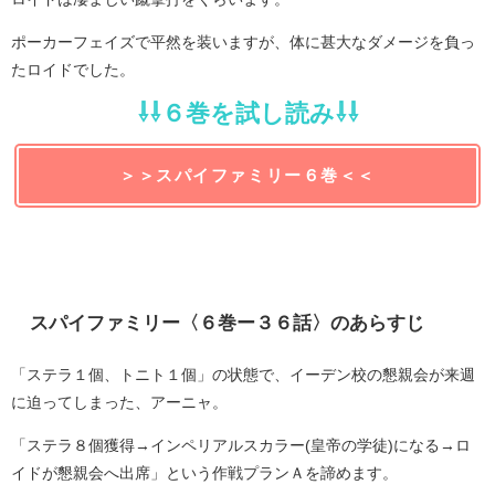
ポーカーフェイズで平然を装いますが、体に甚大なダメージを負っ
たロイドでした。
⇩⇩６巻を試し読み⇩⇩
＞＞スパイファミリー６巻＜＜
スパイファミリー〈６巻ー３６話〉のあらすじ
「ステラ１個、トニト１個」の状態で、イーデン校の懇親会が来週
に迫ってしまった、アーニャ。
「ステラ８個獲得→インペリアルスカラー(皇帝の学徒)になる→ロ
イドが懇親会へ出席」という作戦プランＡを諦めます。