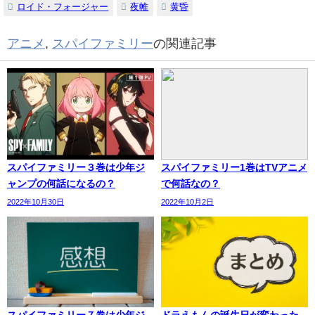
ロイド・フォージャー
夜帷
黄昏
アニメ
,
スパイファミリー
の関連記事
スパイファミリー３巻は少年ジ
スパイファミリー1巻はTVアニメ
ャンプの何話になるの？
で何話なの？
2022年10月30日
2022年10月2日
スパイファミリー７巻は少年ジ
ドラえもんの誕生日が変わった