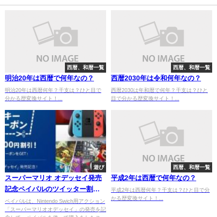
西暦、和暦一覧
西暦、和暦一覧
明治20年は西暦で何年なの？
西暦2030年は令和何年なの？
明治20年は西暦何年？干支は？ひと目で
西暦2030は年和暦で何年？干支は？ひと
分かる歴変換サイト！...
目で分かる歴変換サイト！...
遊び
西暦、和暦一覧
スーパーマリオ オデッセイ発売
平成2年は西暦で何年なの？
記念ペイパルのツイッター割
平成2年は西暦何年？干支は？ひと目で分
かる歴変換サイト！...
引！
ペイパルは、Nintendo Swich用アクション
「スーパーマリオオデッセイ」の発売を記