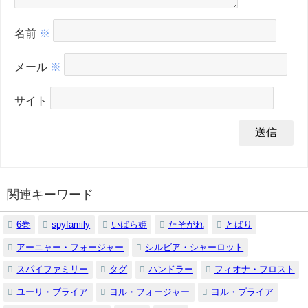
名前
※
メール
※
サイト
関連キーワード
6巻
spyfamily
いばら姫
たそがれ
とばり
アーニャー・フォージャー
シルビア・シャーロット
スパイファミリー
タグ
ハンドラー
フィオナ・フロスト
ユーリ・ブライア
ヨル・フォージャー
ヨル・ブライア