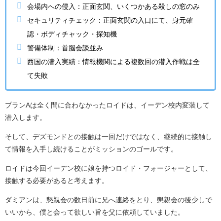
会場内への侵入：正面玄関、いくつかある殺しの窓のみ
セキュリティチェック：正面玄関の入口にて、身元確
認・ボディチャック・探知機
警備体制：首脳会談並み
西国の潜入実績：情報機関による複数回の潜入作戦は全
て失敗
プランAは全く間に合わなかったロイドは、イーデン校内変装して
潜入します。
そして、デズモンドとの接触は一回だけではなく、継続的に接触し
て情報を入手し続けることがミッションのゴールです。
ロイドは今回イーデン校に娘を持つロイド・フォージャーとして、
接触する必要があると考えます。
ダミアンは、懇親会の数日前に兄へ連絡をとり、懇親会の後少しで
いいから、僕と会って欲しい旨を父に依頼していました。