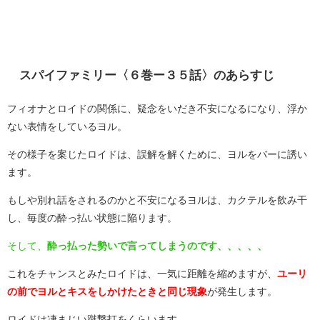
スパイファミリー〈６巻ー３５話〉のあらすじ
フィオナとロイドの関係に、疑念をいだき不安になるになり、浮か
ない表情をしているヨル。
その様子を案じたロイドは、誤解を解くために、ヨルをバーに誘い
ます。
もしや別れ話をされるのかと不安になるヨルは、カクテルを飲み干
し、毎度の酔っ払い状態に陥ります。
そして、
酔っ払った勢いで言ってしまうのです、、、、、
これをチャンスとみたロイドは、一気に距離を縮めますが、
ユーリ
の前でヨルとキスをしかけたときと同じ現象
が発生します。
ロイドは凄まじい蹴撃打をくらいます。