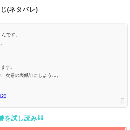
じ(ネタバレ)
弟くんです。
た。
します。
で、次巻の表紙誰にしよう…。
020
５巻を試し読み⇩⇩