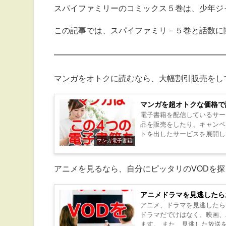
スパイファミリーのコミックス５巻は、少年ジ
この記事では、スパイファミリ－５巻と話数に
マンガをオトクに読むなら、大幅割引販売をし
マンガを超オトクな価格で
電子書籍を配信しているサー
品を販売をしたり、キャンペ
トを出したサービスを展開し
マンガ電子書籍
を出しています。 しかし、..
アニメを見るなら、自分にピッタリのVODを
アニメドラマを見逃したら
アニメ、ドラマを見逃したら
ドラマだでけはなく、映画、
ます。 また、見逃した放送