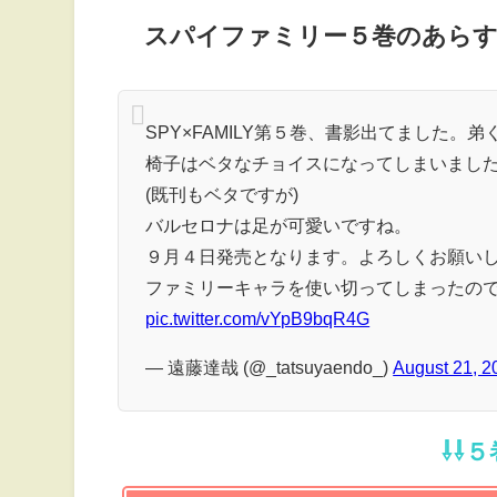
スパイファミリー５巻のあらす
SPY×FAMILY第５巻、書影出てました。
椅子はベタなチョイスになってしまいまし
(既刊もベタですが)
バルセロナは足が可愛いですね。
９月４日発売となります。よろしくお願い
ファミリーキャラを使い切ってしまったの
pic.twitter.com/vYpB9bqR4G
— 遠藤達哉 (@_tatsuyaendo_)
August 21, 2
⇩⇩