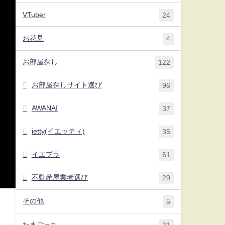
VTuber
24
お花見
4
お部屋探し
122
お部屋探しサイト選び
96
AWANAI
37
ietty(イエッティ)
35
イエプラ
61
不動産屋業者選び
29
その他
5
たまごっち