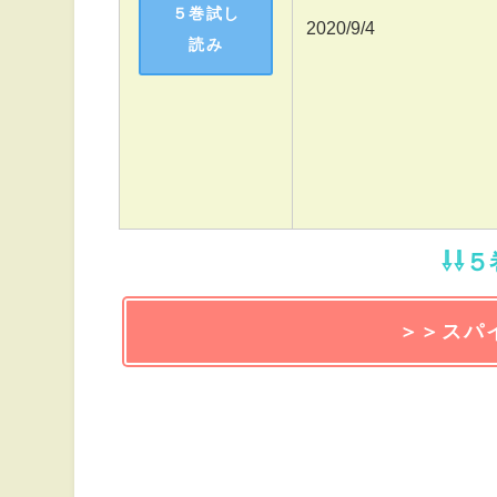
５巻試し
2020/9/4
読み
⇩⇩
＞＞スパ