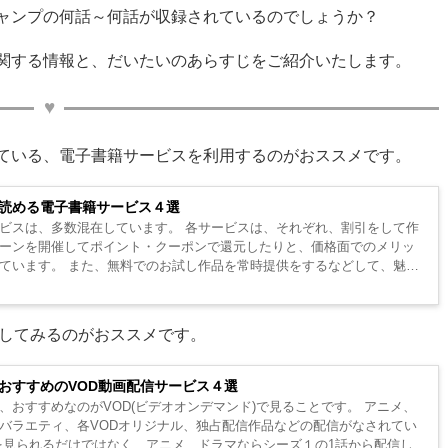
ャンプの何話～何話が収録されているのでしょうか？
関する情報と、だいたいのあらすじをご紹介いたします。
ている、電子書籍サービスを利用するのがおススメです。
読める電子書籍サービス４選
ビスは、多数混在しています。 各サービスは、それぞれ、割引をして作
ーンを開催してポイント・クーポンで還元したりと、価格面でのメリッ
ています。 また、無料でのお試し作品を常時提供をするなどして、魅力
.
探してみるのがおススメです。
おすすめのVOD動画配信サービス４選
、おすすめなのがVOD(ビデオオンデマンド)で見ることです。 アニメ、
バラエティ、各VODオリジナル、独占配信作品などの配信がなされてい
を見られるだけではなく、アニメ、ドラマならシーズ１の1話から配信して