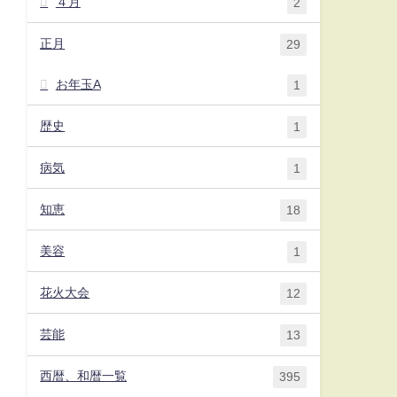
４月
2
正月
29
お年玉A
1
歴史
1
病気
1
知恵
18
美容
1
花火大会
12
芸能
13
西暦、和暦一覧
395