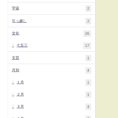
宇宙
2
引っ越し
2
文化
26
七五三
17
文芸
1
月別
4
１月
1
２月
1
３月
4