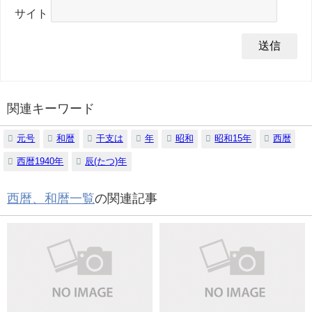
サイト
関連キーワード
元号
和暦
干支は
年
昭和
昭和15年
西暦
西暦1940年
辰(たつ)年
西暦、和暦一覧
の関連記事