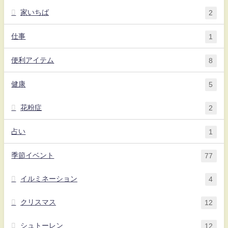
家いちば
2
仕事
1
便利アイテム
8
健康
5
花粉症
2
占い
1
季節イベント
77
イルミネーション
4
クリスマス
12
シュトーレン
12