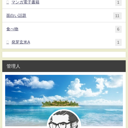
マンガ電子書籍
1
面白い話題
11
食べ物
6
発芽玄米A
1
管理人