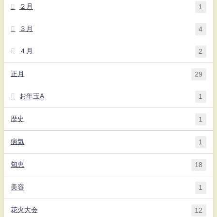
２月
1
３月
4
４月
2
正月
29
お年玉A
1
歴史
1
病気
1
知恵
18
美容
1
花火大会
12