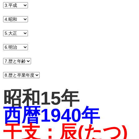
昭和15年
西暦1940年
干支：辰(たつ)