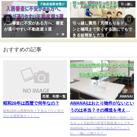
不動産屋業者選び
引っ越し
入居審査に不安がある方へ、審査
引っ越し費用！見積もりをドドー
が通りやすい不動産屋３選
ンと極限まで安くする誰にでもで
きる超簡単な方法！
おすすめの記事
西暦、和暦一覧
AWANAI
昭和26年は西暦で何年なの？
AWANAIはおとり物件がないとい
うのは本当？その構造を考える
昭和26年は西暦何年？干支は？ひと目で
分かる歴変換サイト！...
と分かる
AWANAIは全物件の仲介手数料が無料にな
るネット完結型の賃貸不動産屋さんです。
AWANAIにおとり物件はあるのでしょう
か。一般に公開されて...