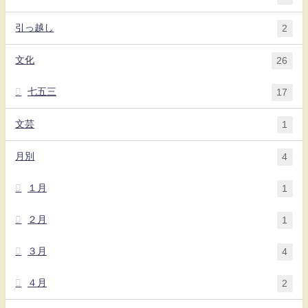
引っ越し
2
文化
26
七五三
17
文芸
1
月別
4
１月
1
２月
1
３月
4
４月
2