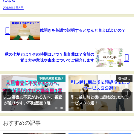
になる
2018年4月8日
鏡開きを英語で説明するとなんと言えばよいの？
秋の七草とは？その時期はいつ？花言葉は？名前の
覚え方や意味や由来についてご紹介します
び
引っ越し
引っ越
査
引っ越し前と後に超絶役にたつサ
引っ越し費用！見積もりをドド
ービス３３選！
ンと極限まで安くする誰にでも
きる超簡単な方法！
おすすめの記事