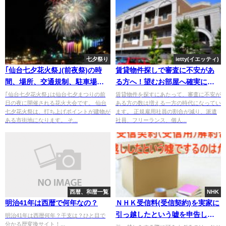
七夕祭り
ietty(イエッティ)
｢仙台七夕花火祭｣(前夜祭)の時
賃貸物件探しで審査に不安があ
間、場所、交通規制、駐車場、
る方へ！望むお部屋へ確実に入
穴場スポット、ホテルを調べて
居できるチャットサービスの使
｢仙台七夕花火祭｣は仙台七夕まつりの前
賃貸物件を探すにあたって、審査に不安が
日の夜に開催される花火大会です。 仙台
ある方の数は増える一方の時代になってい
みた。
い方！
七夕花火祭は、打ち上げポイントが建物が
ます。 正規雇用社員の割合が減り、派遣
ある市街地になります。 そ...
社員、フリーランス、個人...
西暦、和暦一覧
NHK
明治41年は西暦で何年なの？
ＮＨＫ受信料(受信契約)を実家に
引っ越したという嘘を申告して
明治41年は西暦何年？干支は？ひと目で
分かる歴変換サイト！...
解約するのは危険！