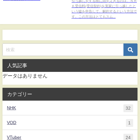
引っ越しをする際に頭をよぎるのは、ＮＨ
Ｋ受信料(受信契約)を実家に引っ越したと
いう嘘を申告して、解約するという方法で
す。この方法はとてもスム...
人気記事
データはありません
カテゴリー
NHK
32
VOD
1
VTuber
24