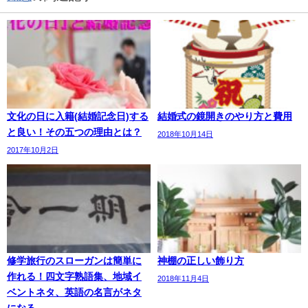
文化の日に入籍(結婚記念日)する
結婚式の鏡開きのやり方と費用
と良い！その五つの理由とは？
2018年10月14日
2017年10月2日
修学旅行のスローガンは簡単に
神棚の正しい飾り方
作れる！四文字熟語集、地域イ
2018年11月4日
ベントネタ、英語の名言がネタ