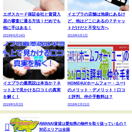
エポスカード保証会社と賃貸入
イエプラの店舗は池袋にあるけ
居の審査に通る方法！だめでも
ど、他はどこにあるの？チャッ
他に手はある！
トだけだと不安な方へ
2019年6月14日
2019年5月1日
イエプラの最悪説は本当か？ネ
HOME4U(ホームフォー・ユー)
ット上で見かける口コミの真実
のメリット・デメリット！口コ
を解く！
ミ評判、仲介手数料は？
2019年5月2日
2018年2月21日
AWANAI賃貸は愛知県の物件を取り扱っているの？
対応エリアは全国