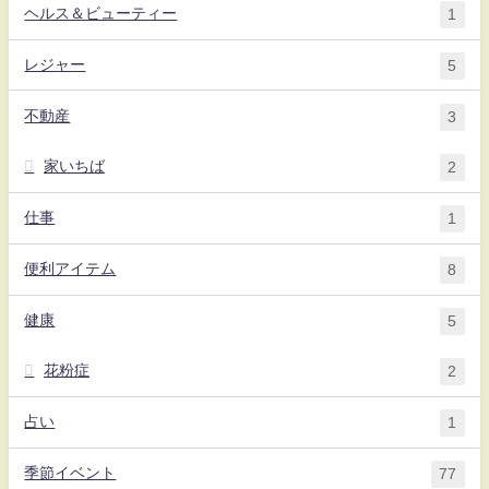
ヘルス＆ビューティー
1
レジャー
5
不動産
3
家いちば
2
仕事
1
便利アイテム
8
健康
5
花粉症
2
占い
1
季節イベント
77