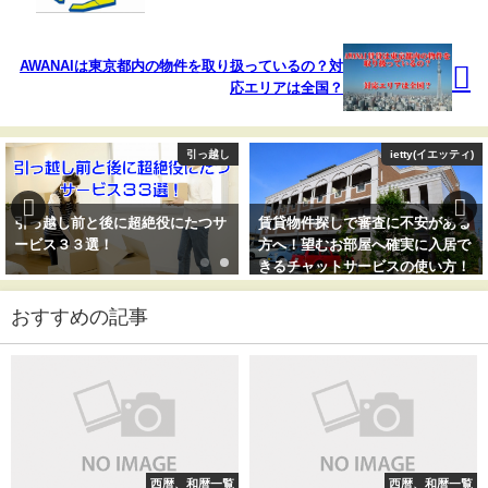
AWANAIは東京都内の物件を取り扱っているの？対
応エリアは全国？
引っ越し
ietty(イエッティ)
引っ越し前と後に超絶役にたつサ
賃貸物件探しで審査に不安がある
ービス３３選！
方へ！望むお部屋へ確実に入居で
きるチャットサービスの使い方！
おすすめの記事
西暦、和暦一覧
西暦、和暦一覧