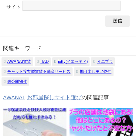
サイト
関連キーワード
AWANAI賃貸
HAD
ietty(イエッティ)
イエプラ
チャット接客型賃貸不動産サービス
掘り出しモノ物件
未公開物件
AWANAI
,
お部屋探しサイト選び
の関連記事