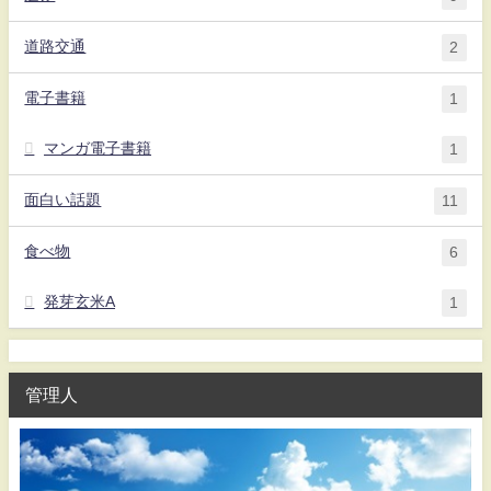
道路交通
2
電子書籍
1
マンガ電子書籍
1
面白い話題
11
食べ物
6
発芽玄米A
1
管理人