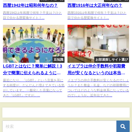
西暦1942年は昭和何年なの？
西暦1916年は大正何年なの？
西暦1942は年和暦で何年？干支は？ひと
西暦1916は年和暦で何年？干支は？ひと
目で分かる歴変換サイト！...
目で分かる歴変換サイト！...
豆知識
お部屋探しサイト選び
LGBTとはなに？簡単に解説！3
イエプラは仲介手数料や初期費
分で簡潔に伝えられるようにな
用が安くなるというのは本当？
る
その真実は？
最近になり、「LGBT」という言葉を耳に
イエプラの仲介手数料が安くなるのでしょ
する頻度が、だんだんと増えてきている気
うか？また敷金・礼金、などの初期費用に
がしています。 一般化した言葉になって
ついてはどのような料金体系になっている
きた「LGBT」ですが、...
のでしょうか。近年出てきた...