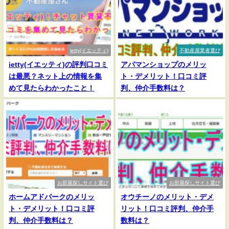
ietty(イエッティ)
不動産屋業者選び
ietty(イエッティ)の評判口コミ
アパマンショップのメリッ
は最悪？ネット上の情報を集
ト・デメリット！口コミ評
めて見たらわかったこと！
判、仲介手数料は？
お部屋探しサイト選び
お部屋探しサイト選び
ホームアドパークのメリッ
オウチーノのメリット・デメ
ト・デメリット！口コミ評
リット！口コミ評判、仲介手
判、仲介手数料は？
数料は？