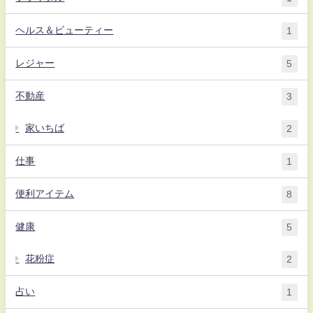
ヘルス＆ビューティー
1
レジャー
5
不動産
3
家いちば
2
仕事
1
便利アイテム
8
健康
5
花粉症
2
占い
1