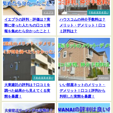
イエプラ
不動産屋業者選び
イエプラの評判・評価は？実
ハウスコムの仲介手数料は？
際に使った人たちの口コミ情
メリット・デメリット！口コ
報を集めたら分かったこと！
ミ評判は？
不動産屋業者選び
AWANAI
大東建託の評判は？口コミを
いい部屋ネットのメリット・
調べた結果から見えてくる実
デメリット！口コミ評判から
態を暴露！
判明した実態を暴露！