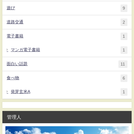
遊び
9
道路交通
2
電子書籍
1
マンガ電子書籍
1
面白い話題
11
食べ物
6
発芽玄米A
1
管理人