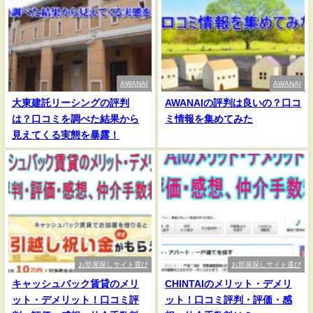
AWANAI
AWANAI
大東建託リーシングの評判
AWANAIの評判は良いの？口コ
は？口コミを調べた結果から
ミ情報を集めてみた
見えてくる実態を暴露！
お部屋探しサイト選び
お部屋探しサイト選び
キャッシュバック賃貸のメリ
CHINTAIのメリット・デメリ
ット・デメリット！口コミ評
ット！口コミ評判・評価・感