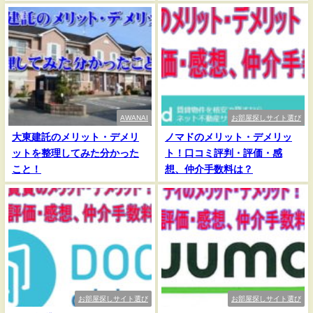
AWANAI
お部屋探しサイト選び
大東建託のメリット・デメリ
ノマドのメリット・デメリッ
ットを整理してみた分かった
ト！口コミ評判・評価・感
こと！
想、仲介手数料は？
お部屋探しサイト選び
お部屋探しサイト選び