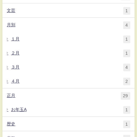
文芸
1
月別
4
１月
1
２月
1
３月
4
４月
2
正月
29
お年玉A
1
歴史
1