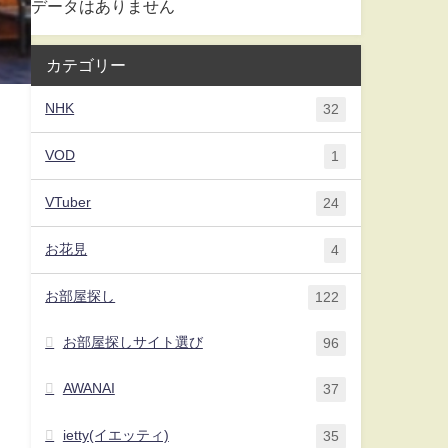
データはありません
カテゴリー
NHK
32
VOD
1
VTuber
24
お花見
4
お部屋探し
122
お部屋探しサイト選び
96
AWANAI
37
ietty(イエッティ)
35