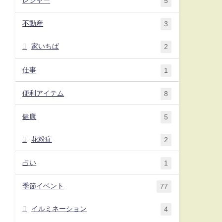
レジャー
5
不動産
3
家いちば
2
仕事
1
便利アイテム
8
健康
5
花粉症
2
占い
1
季節イベント
77
イルミネーション
4