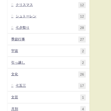
クリスマス
12
シュトーレン
12
七夕祭り
28
季節行事
27
宇宙
2
引っ越し
2
文化
26
七五三
17
文芸
1
月別
4