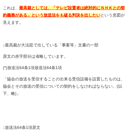
これは、
最高裁としては、「テレビ設置者は絶対的にＮＨＫとの契
約義務がある」という放送法をも破る判決を出したい
という意図が
見えます。
↓最高裁が大法廷で出している「事案等」文書の一部
原文の赤字部分は省略しています。
(*)
放送法
64
条
1
項放送法
64
条
1
項
「協会の放送を受信することの出来る受信設備を設置したものは、
協会とその放送の受信についての契約をしなければならない。
(
以
下、略
)
」
↓放送法
64
条
1
項原文