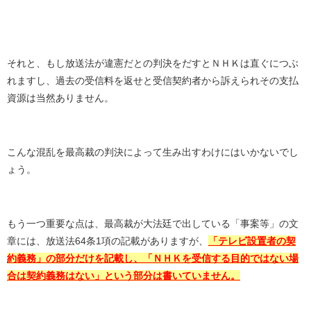
それと、もし放送法が違憲だとの判決をだすとＮＨＫは直ぐにつぶ
れますし、過去の受信料を返せと受信契約者から訴えられその支払
資源は当然ありません。
こんな混乱を最高裁の判決によって生み出すわけにはいかないでし
ょう。
もう一つ重要な点は、最高裁が大法廷で出している「事案等」の文
章には、放送法
64
条
1
項の記載がありますが、
「テレビ設置者の契
約義務」の部分だけを記載し、「ＮＨＫを受信する目的ではない場
合は契約義務はない」という部分は書いていません。