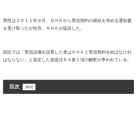
男性は２０１１年９月、ＮＨＫから受信契約の締結を求める通知書
を受け取ったが拒否。ＮＨＫが提訴した。
訴訟では「受信設備を設置した者はＮＨＫと受信契約を結ばなけれ
ばならない」と規定した放送法６４条１項の解釈が争われている。
目次
[
表示
]