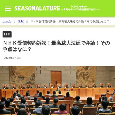
ホーム
NHK
ＮＨＫ受信契約訴訟！最高裁大法廷で弁論！その争点はなに？
NHK
ＮＨＫ受信契約訴訟！最高裁大法廷で弁論！その
争点はなに？
2022年3月2日