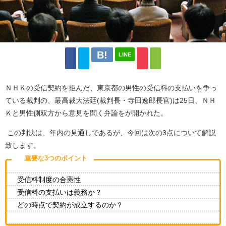
LINE
ＮＨＫの受信契約を拒んだ、東京都の男性の受信料の支払いを争っ
ている裁判の、最高裁大法廷
(
裁判長・寺田逸郎長官
)
は
25
日、ＮＨ
Ｋと男性側双方から意見を聞く弁論をが開かれた。
この判決は、年内の見通しであるが、今回は次の3点について解説
致します。
重要な3つのポイント
受信料制度の合憲性
受信料の支払いは義務か？
どの時点で契約が成立するのか？