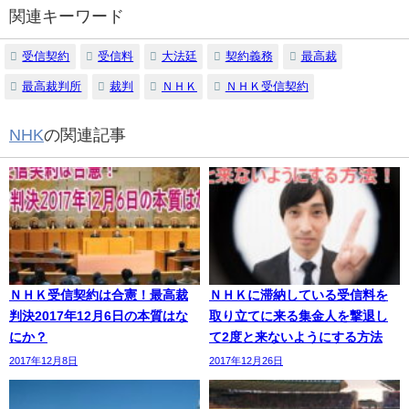
関連キーワード
受信契約
受信料
大法廷
契約義務
最高裁
最高裁判所
裁判
ＮＨＫ
ＮＨＫ受信契約
NHK
の関連記事
ＮＨＫ受信契約は合憲！最高裁
ＮＨＫに滞納している受信料を
判決2017年12月6日の本質はな
取り立てに来る集金人を撃退し
にか？
て2度と来ないようにする方法
2017年12月8日
2017年12月26日