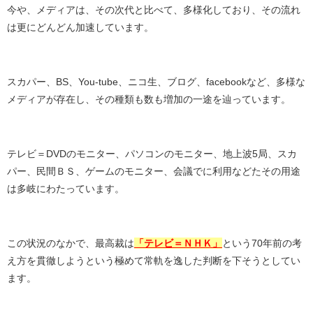
今や、メディアは、その次代と比べて、多様化しており、その流れ
は更にどんどん加速しています。
スカパー、
BS
、
You-tube
、ニコ生、ブログ、
facebook
など、多様な
メディアが存在し、その種類も数も増加の一途を辿っています。
テレビ＝DVDのモニター、パソコンのモニター、地上波5局、スカ
パー、民間ＢＳ、ゲームのモニター、会議でに利用などたその用途
は多岐にわたっています。
この状況のなかで、最高裁は
「テレビ＝ＮＨＫ」
という70年前の考
え方を貫徹しようという極めて常軌を逸した判断を下そうとしてい
ます。