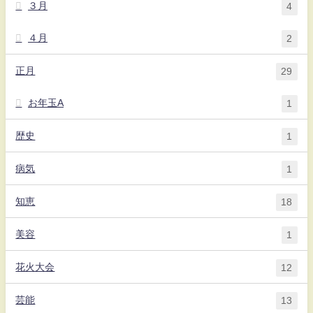
３月
4
４月
2
正月
29
お年玉A
1
歴史
1
病気
1
知恵
18
美容
1
花火大会
12
芸能
13