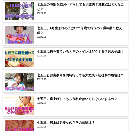
七五三の時期を12月へずらしても大丈夫？注意点はどんなこ
と？
2022.2.20
七五三、4月生まれの子はいつ何歳で行うの？満年齢？数え
歳？
2022.2.26
七五三に袴を着ているときのトイレはどうする？男の子編！
2022.2.26
七五三とお宮参りを同時行っても大丈夫？初穂料の相場は？
2022.2.26
七五三に肩上げしてもらう料金はいくらぐらいするの？
2022.2.25
七五三、肩上は必要なの？その意味は？
2022.2.26