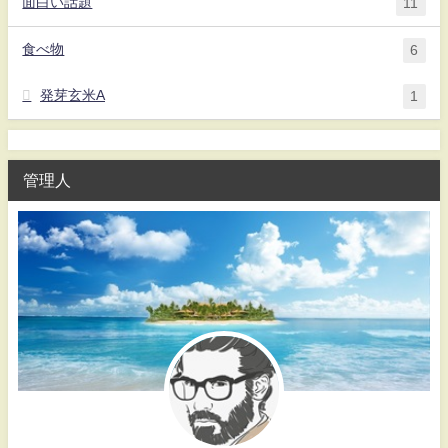
面白い話題
11
食べ物
6
発芽玄米A
1
管理人