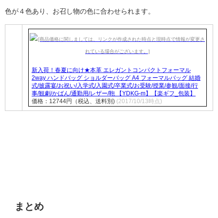
色が４色あり、お召し物の色に合わせられます。
新入荷！春夏に向け★本革 エレガントコンパクトフォーマル
2way ハンドバッグ ショルダーバッグ A4 フォーマルバッグ 結婚
式/披露宴/お祝い/入学式/入園式/卒業式/お受験/授業/参観/面接/行
事/観劇/かばん/通勤用/レザー/鞄 【YDKG-m】【楽ギフ_包装】
価格：12744円（税込、送料別)
(2017/10/13時点)
まとめ