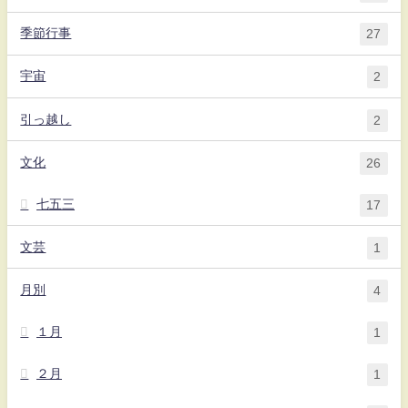
季節行事
27
宇宙
2
引っ越し
2
文化
26
七五三
17
文芸
1
月別
4
１月
1
２月
1