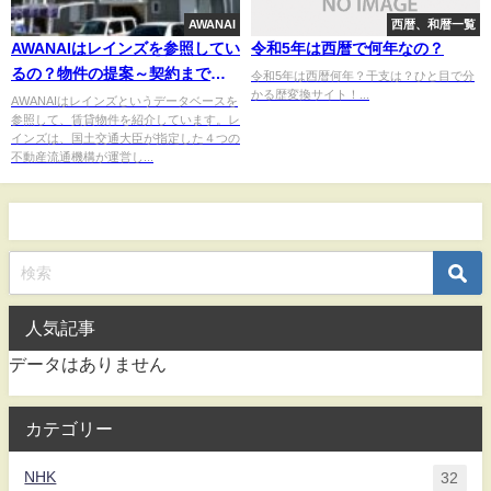
AWANAI
西暦、和暦一覧
AWANAIはレインズを参照してい
令和5年は西暦で何年なの？
るの？物件の提案～契約までの
令和5年は西暦何年？干支は？ひと目で分
かる歴変換サイト！...
流れ
AWANAIはレインズというデータベースを
参照して、賃貸物件を紹介しています。レ
インズは、国土交通大臣が指定した４つの
不動産流通機構が運営し...
人気記事
データはありません
カテゴリー
NHK
32