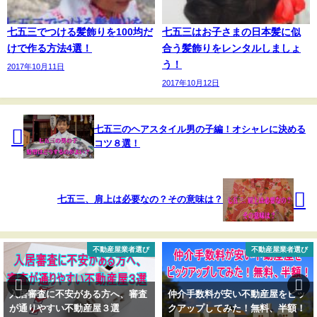
七五三でつける髪飾りを100均だ
七五三はお子さまの日本髪に似
けで作る方法4選！
合う髪飾りをレンタルしましょ
う！
2017年10月11日
2017年10月12日
七五三のヘアスタイル男の子編！オシャレに決める
コツ８選！
七五三、肩上は必要なの？その意味は？
不動産屋業者選び
不動産屋業者選び
入居審査に不安がある方へ、審査
仲介手数料が安い不動産屋をピッ
が通りやすい不動産屋３選
クアップしてみた！無料、半額！