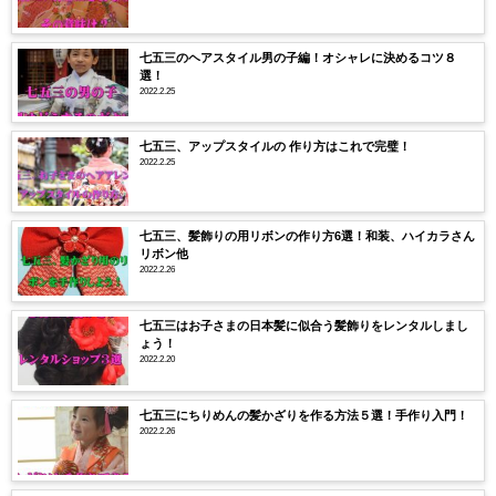
七五三のヘアスタイル男の子編！オシャレに決めるコツ８
選！
2022.2.25
七五三、アップスタイルの 作り方はこれで完璧！
2022.2.25
七五三、髪飾りの用リボンの作り方6選！和装、ハイカラさん
リボン他
2022.2.26
七五三はお子さまの日本髪に似合う髪飾りをレンタルしまし
ょう！
2022.2.20
七五三にちりめんの髪かざりを作る方法５選！手作り入門！
2022.2.26