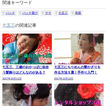
関連キーワード
バック
バック選び
ママ
七五三
母親
七五三
の関連記事
七五三、三歳のおかっぱに似合
七五三にちりめんの髪かざりを
う髪飾りはどんなのがある？
作る方法５選！手作り入門！
2017年10月11日
2017年10月12日