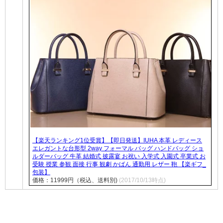
【楽天ランキング1位受賞】【即日発送】IUHA 本革 レディース
エレガントな台形型 2way フォーマル バッグ ハンドバッグ ショ
ルダーバッグ 牛革 結婚式 披露宴 お祝い 入学式 入園式 卒業式 お
受験 授業 参観 面接 行事 観劇 かばん 通勤用 レザー 鞄 【楽ギフ_
包装】
価格：11999円（税込、送料別)
(2017/10/13時点)