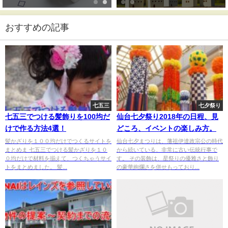
おすすめの記事
七五三
七夕祭り
七五三でつける髪飾りを100均だ
仙台七夕祭り2018年の日程、見
けで作る方法4選！
どころ、イベントの楽しみ方。
髪かざりを１００均だけでつくるサイトを
仙台七夕まつりは、藩祖伊達政宗公の時代
まとめま 七五三でつける髪かざりを１０
から続いている、非常に古い伝統行事で
０均だけで材料を揃えて、つくちゃうサイ
す。 その装飾は、星祭りの優雅さと飾り
トをまとめました。 髪...
の豪華絢爛さを併せもっており...