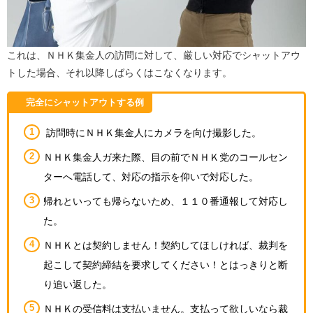
これは、ＮＨＫ集金人の訪問に対して、厳しい対応でシャットアウ
トした場合、それ以降しばらくはこなくなります。
完全にシャットアウトする例
訪問時にＮＨＫ集金人にカメラを向け撮影した。
ＮＨＫ集金人ガ来た際、目の前でＮＨＫ党のコールセン
ターへ電話して、対応の指示を仰いで対応した。
帰れといっても帰らないため、１１０番通報して対応し
た。
ＮＨＫとは契約しません！契約してほしければ、裁判を
起こして契約締結を要求してください！とはっきりと断
り追い返した。
ＮＨＫの受信料は支払いません。支払って欲しいなら裁