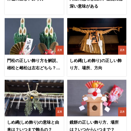
深い意味がある
正月
正月
門松の正しい飾り方を解説、
しめ縄(しめ飾り)の正しい飾
雄松と雌松は左右どちら？飾
り方、場所、方向
る期間は？略式の場合は？
正月
正月
しめ縄(しめ飾り)の意味と由
鏡餅の正しい飾り方、場所
来は？いつまで飾るの？
は？いつからいつまで？