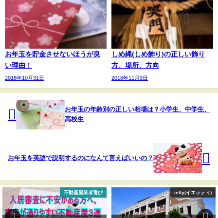
お年玉を貯金させないほうが良
しめ縄(しめ飾り)の正しい飾り
い理由！
方、場所、方向
2018年10月31日
2018年11月3日
お年玉の年齢別の正しい相場は？小学生、中学生、
高校生
お年玉を英語で説明するのになんて言えばいいの？
ietty(イエッティ)
引っ越し