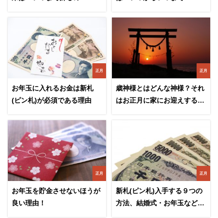
正月
正月
お年玉に入れるお金は新札
歳神様とはどんな神様？それ
(ピン札)が必須である理由
はお正月に家にお迎えする神
様です
正月
正月
お年玉を貯金させないほうが
新札(ピン札)入手する９つの
良い理由！
方法、結婚式・お年玉などの
ご祝儀に役立つ