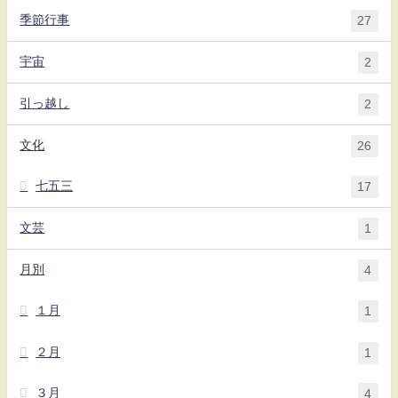
季節行事
27
宇宙
2
引っ越し
2
文化
26
七五三
17
文芸
1
月別
4
１月
1
２月
1
３月
4