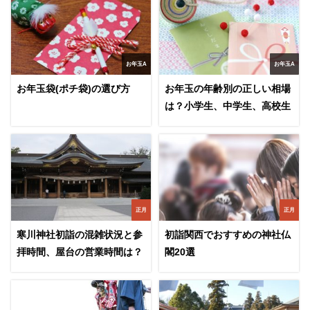
お年玉A
お年玉A
お年玉袋(ポチ袋)の選び方
お年玉の年齢別の正しい相場
は？小学生、中学生、高校生
正月
正月
寒川神社初詣の混雑状況と参
初詣関西でおすすめの神社仏
拝時間、屋台の営業時間は？
閣20選