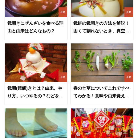
正月
正月
鏡開きにぜんざいを食べる理
鏡餅の鏡開きの方法を解説！
由と由来はどんなもの？
固くて割れないとき、真空パ
ックのコツなど
正月
正月
鏡開(鏡餅)きとは？由来、や
春の七草についてこれですべ
り方、いつやるの？などを徹
てわかる！意味や由来覚え方
底解説！
などをまとめた