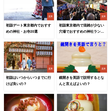
正月
正月
初詣デート東京都内でおすす
初詣東京都内で混雑が少ない
めの神社・お寺20選
穴場でおすすめの神社ランキ
ング
正月
正月
初詣はいつからいつまでに行
鏡開きを英語で説明するとな
けば良いの？
んと言えばよいの？