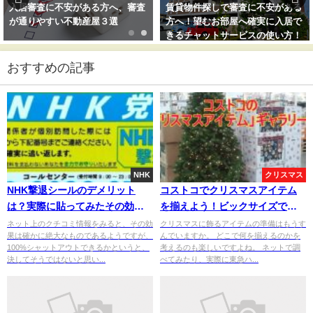
賃貸物件探しで審査に不安がある
引っ越し前と後に超絶役にたつサ
方へ！望むお部屋へ確実に入居で
ービス３３選！
きるチャットサービスの使い方！
おすすめの記事
NHK
クリスマス
NHK撃退シールのデメリット
コストコでクリスマスアイテム
は？実際に貼ってみたその効果
を揃えよう！ビックサイズで激
は？徹底検証！
安！
ネット上のクチコミ情報をみると、その効
クリスマスに飾るアイテムの準備はもうす
果は確かに絶大なものであるようですが、
んでいますか。 どこで何を揃えるのかを
100%シャットアウトできるかというと、
考えるのも楽しいですよね。 ネットで調
決してそうではないと思い...
べてみたり、実際に東急ハ...