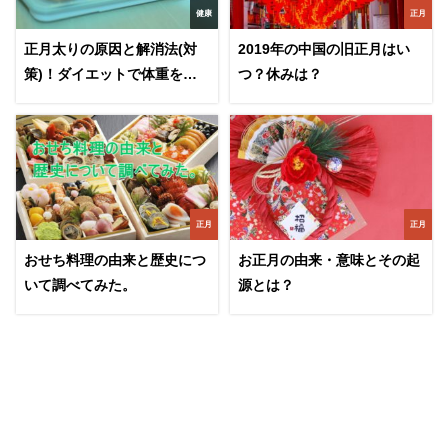
健康
正月
正月太りの原因と解消法(対
2019年の中国の旧正月はい
策)！ダイエットで体重をリ
つ？休みは？
セットする秘訣！
正月
正月
おせち料理の由来と歴史につ
お正月の由来・意味とその起
いて調べてみた。
源とは？