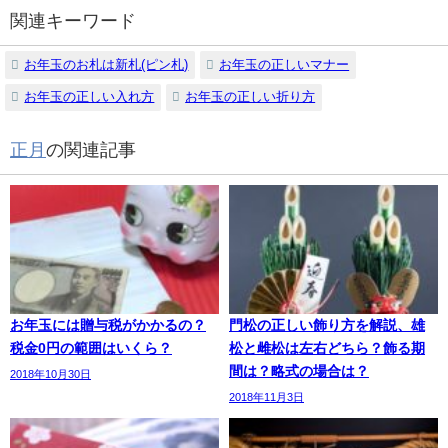
関連キーワード
お年玉のお札は新札(ピン札)
お年玉の正しいマナー
お年玉の正しい入れ方
お年玉の正しい折り方
正月
の関連記事
お年玉には贈与税がかかるの？
門松の正しい飾り方を解説、雄
税金0円の範囲はいくら？
松と雌松は左右どちら？飾る期
間は？略式の場合は？
2018年10月30日
2018年11月3日