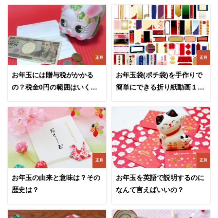
正月
正月
お年玉には贈与税がかかる
お年玉袋(ポチ袋)を手作りで
の？税金0円の範囲はいく
簡単にできる折り紙動画１８
ら？
選
正月
正月
お年玉の由来と意味は？その
お年玉を英語で説明するのに
歴史は？
なんて言えばいいの？